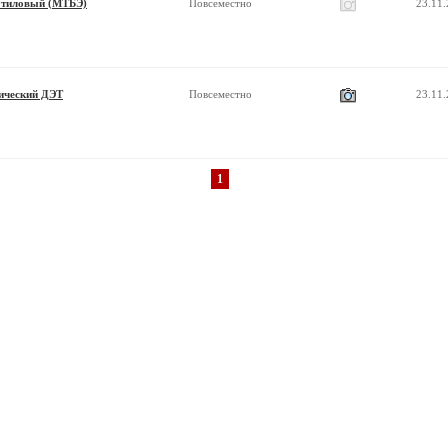
утиловый (МТБЭ)
Повсеместно
23.11
нический ДЭТ
Повсеместно
23.11
1