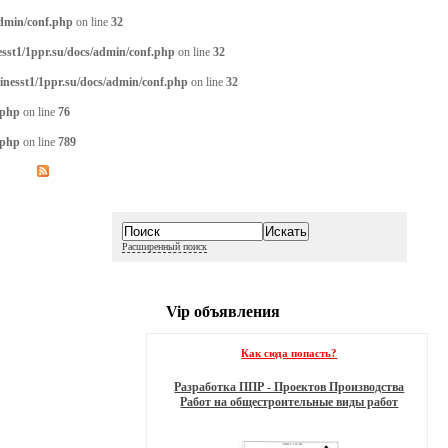
admin/conf.php
on line
32
sst1/1ppr.su/docs/admin/conf.php
on line
32
inesst1/1ppr.su/docs/admin/conf.php
on line
32
.php
on line
76
.php
on line
789
Расширенный поиск
Vip объявления
Как сюда попасть?
Разработка ППР - Проектов Производства
Работ на общестроительные виды работ