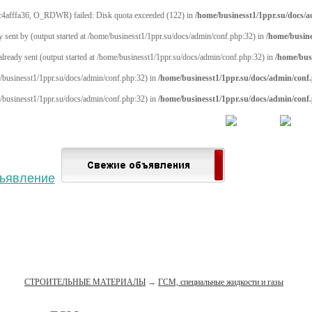
4afffa36, O_RDWR) failed: Disk quota exceeded (122) in
/home/businesst1/1ppr.su/docs/
y sent by (output started at /home/businesst1/1ppr.su/docs/admin/conf.php:32) in
/home/busine
 already sent (output started at /home/businesst1/1ppr.su/docs/admin/conf.php:32) in
/home/bus
me/businesst1/1ppr.su/docs/admin/conf.php:32) in
/home/businesst1/1ppr.su/docs/admin/conf
me/businesst1/1ppr.su/docs/admin/conf.php:32) in
/home/businesst1/1ppr.su/docs/admin/conf
 населённый пункт
Войти
Зарегистрироваться
СТРОИТЕЛЬНЫЕ МАТЕРИАЛЫ
→
ГСМ, специальные жидкости и газы