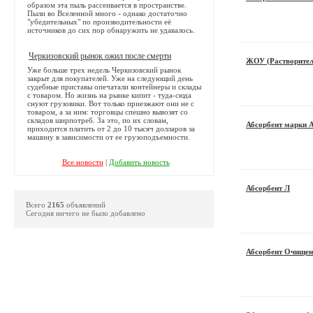
образом эта пыль рассеивается в пространстве.
Пыли во Вселенной много - однако достаточно
"убедительных" по производительности её
источников до сих пор обнаружить не удавалось.
Черкизовский рынок ожил после смерти
ЖОУ (Растворител
Уже больше трех недель Черкизовский рынок
закрыт для покупателей. Уже на следующий день
судебные приставы опечатали контейнеры и склады
с товаром. Но жизнь на рынке кипит - туда-сюда
снуют грузовики. Вот только приезжают они не с
товаром, а за ним: торговцы спешно вывозят со
складов ширпотреб. За это, по их словам,
Абсорбент марки 
приходится платить от 2 до 10 тысяч долларов за
машину в зависимости от ее грузоподъемности.
Все новости
|
Добавить новость
Абсорбент Л
Всего
2165
объявлений
Сегодня ничего не было добавлено
Абсорбент Очищенн