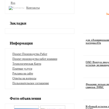
Rss
Контакты
З
Закладки
для лАминировани
Информация
материалОв
Проект Производства Работ
Проект производства работ кранами
ОАО Фортум прода
Технологическая Карта
остатки, неликвид
Платные услуги
Реклама на сайте
Ответы на вопросы
Пользовательское соглашение
Фракция легкая п
спиртов ЛФБС
Фото-объявления
Кубовый остаток 