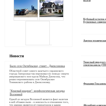
КОРБ
Кубовый остаток 
бутиловых спирт
Ацетон технически
Новости
Тяжелый продукт 
этилгексанола (ТП
Было село Октябрьское, станет - Джексоновка
Областной совет самого казачьего украинского
города Запорожья так переживал по поводу смерти
американского поп-идола Майкла Джексона, что
решил переименовать село Октябрьское
Токмакского района в Джексоновку.
Фракция Гексанов
"Красный квадрат": морфологическая загадка
Вселенной
Одной из загадок Вселенной является факт наличия
в ней облаков пыли - и неясность в отношении того,
что именно является её генератором и каким
Абсорбент-олигом