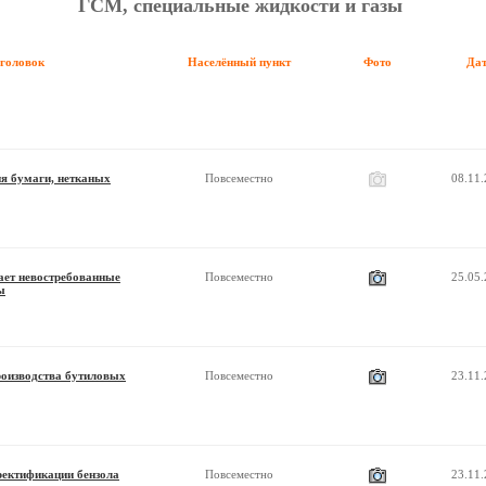
ГСМ, специальные жидкости и газы
аголовок
Населённый пункт
Фото
Да
я бумаги, нетканых
Повсеместно
08.11
ет невостребованные
Повсеместно
25.05
ы
роизводства бутиловых
Повсеместно
23.11
ректификации бензола
Повсеместно
23.11