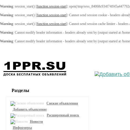
Warning
: session_start() [
function.session-start
]: open(/tmp/sess_84068c934f74ff45a447792c
Warning
: session_start() [
function.session-start
]: Cannot send session cookie - headers alread
Warning
: session_start() [
function.session-start
]: Cannot send session cache limiter - headers
Warning
: Cannot modify header information - headers already sent by (output started at /ho
Warning
: Cannot modify header information - headers already sent by (output started at /ho
Выберите
Разделы
Свежие объявления
Добавить объявление
Расширенный поиск
Новости
Информеры