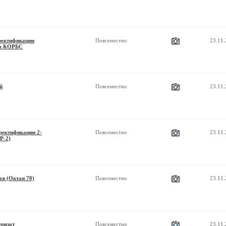
ректификации
Повсеместно
23.11
ов КОРБС
й
Повсеместно
23.11
ректификации 2-
Повсеместно
23.11
Р-2)
ая (Октан 70)
Повсеместно
23.11
еризат
Повсеместно
23.11