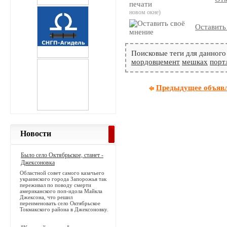
новом окне)
Оставить
Поисковые теги для данного
мордовцемент
мешках
порт
Предыдущее объяв
Новости
Было село Октябрьское, станет -
Джексоновка
Областной совет самого казачьего
украинского города Запорожья так
переживал по поводу смерти
американского поп-идола Майкла
Джексона, что решил
переименовать село Октябрьское
Токмакского района в Джексоновку.