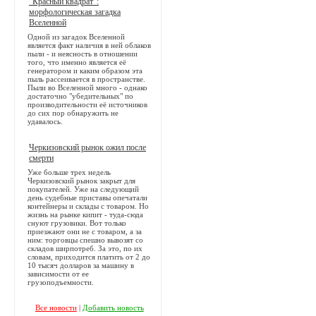
"Красный квадрат":
морфологическая загадка
Вселенной
Одной из загадок Вселенной
является факт наличия в ней облаков
пыли - и неясность в отношении
того, что именно является её
генератором и каким образом эта
пыль рассеивается в пространстве.
Пыли во Вселенной много - однако
достаточно "убедительных" по
производительности её источников
до сих пор обнаружить не
удавалось.
Черкизовский рынок ожил после
смерти
Уже больше трех недель
Черкизовский рынок закрыт для
покупателей. Уже на следующий
день судебные приставы опечатали
контейнеры и склады с товаром. Но
жизнь на рынке кипит - туда-сюда
снуют грузовики. Вот только
приезжают они не с товаром, а за
ним: торговцы спешно вывозят со
складов ширпотреб. За это, по их
словам, приходится платить от 2 до
10 тысяч долларов за машину в
зависимости от ее
грузоподъемности.
Все новости
|
Добавить новость