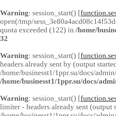
Warning
: session_start() [
function.ses
open(/tmp/sess_3e80a4acd08c14f53
quota exceeded (122) in
/home/busin
32
Warning
: session_start() [
function.ses
headers already sent by (output started
/home/businesst1/1ppr.su/docs/admin/
/home/businesst1/1ppr.su/docs/admi
Warning
: session_start() [
function.ses
limiter - headers already sent (output s
/home/businesst1/1ppr.su/docs/admin/