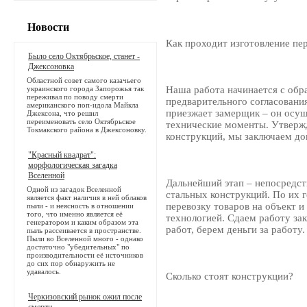
Новости
Как проходит изготовление пе
Было село Октябрьское, станет -
Джексоновка
Областной совет самого казачьего
украинского города Запорожья так
Наша работа начинается с обр
переживал по поводу смерти
предварительного согласования
американского поп-идола Майкла
приезжает замерщик – он осущ
Джексона, что решил
переименовать село Октябрьское
технические моменты. Утвержд
Токмакского района в Джексоновку.
конструкций, мы заключаем до
"Красный квадрат":
морфологическая загадка
Вселенной
Дальнейший этап – непосредс
Одной из загадок Вселенной
стальных конструкций. По их 
является факт наличия в ней облаков
перевозку товаров на объект и
пыли - и неясность в отношении
того, что именно является её
технологией. Сдаем работу за
генератором и каким образом эта
работ, берем деньги за работу.
пыль рассеивается в пространстве.
Пыли во Вселенной много - однако
достаточно "убедительных" по
производительности её источников
до сих пор обнаружить не
удавалось.
Сколько стоят конструкции?
Черкизовский рынок ожил после
смерти