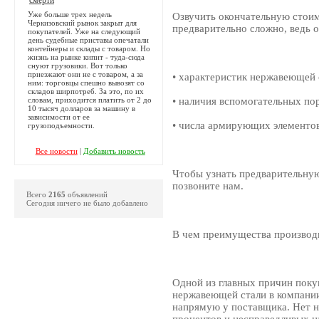
Уже больше трех недель
Озвучить окончательную стоим
Черкизовский рынок закрыт для
предварительно сложно, ведь о
покупателей. Уже на следующий
день судебные приставы опечатали
контейнеры и склады с товаром. Но
жизнь на рынке кипит - туда-сюда
снуют грузовики. Вот только
приезжают они не с товаром, а за
• характеристик нержавеющей 
ним: торговцы спешно вывозят со
складов ширпотреб. За это, по их
словам, приходится платить от 2 до
• наличия вспомогательных по
10 тысяч долларов за машину в
зависимости от ее
• числа армирующих элементов
грузоподъемности.
Все новости
|
Добавить новость
Чтобы узнать предварительную
позвоните нам.
Всего
2165
объявлений
Сегодня ничего не было добавлено
В чем преимущества производ
Одной из главных причин поку
нержавеющей стали в компании
напрямую у поставщика. Нет н