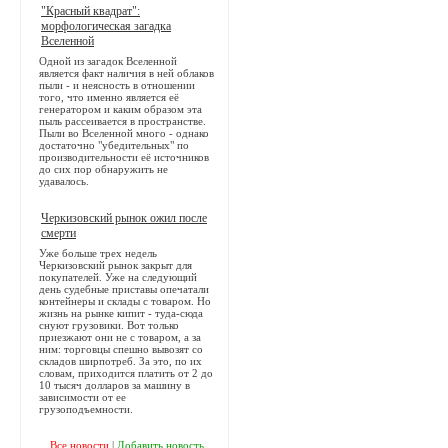
"Красный квадрат":
морфологическая загадка
Вселенной
Одной из загадок Вселенной
является факт наличия в ней облаков
пыли - и неясность в отношении
того, что именно является её
генератором и каким образом эта
пыль рассеивается в пространстве.
Пыли во Вселенной много - однако
достаточно "убедительных" по
производительности её источников
до сих пор обнаружить не
удавалось.
Черкизовский рынок ожил после
смерти
Уже больше трех недель
Черкизовский рынок закрыт для
покупателей. Уже на следующий
день судебные приставы опечатали
контейнеры и склады с товаром. Но
жизнь на рынке кипит - туда-сюда
снуют грузовики. Вот только
приезжают они не с товаром, а за
ним: торговцы спешно вывозят со
складов ширпотреб. За это, по их
словам, приходится платить от 2 до
10 тысяч долларов за машину в
зависимости от ее
грузоподъемности.
Все новости
|
Добавить новость