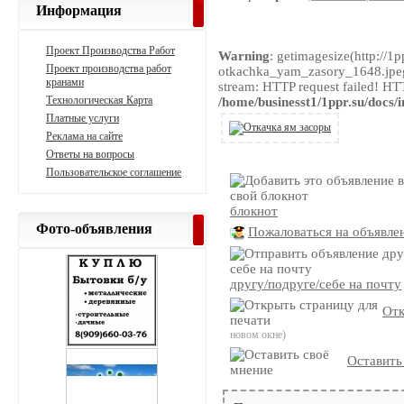
Информация
Проект Производства Работ
Warning
: getimagesize(http://1
Проект производства работ
otkachka_yam_zasory_1648.jpeg
кранами
stream: HTTP request failed! HT
Технологическая Карта
/home/businesst1/1ppr.su/docs/
Платные услуги
Реклама на сайте
Ответы на вопросы
Пользовательское соглашение
блокнот
Фото-объявления
Пожаловаться на объявле
другу/подруге/себе на почту
Отк
новом окне)
Оставить