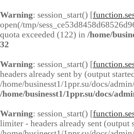
Warning
: session_start() [
function.ses
open(/tmp/sess_ce53d8458d68526d9
quota exceeded (122) in
/home/busin
32
Warning
: session_start() [
function.ses
headers already sent by (output started
/home/businesst1/1ppr.su/docs/admin/
/home/businesst1/1ppr.su/docs/admi
Warning
: session_start() [
function.ses
limiter - headers already sent (output s
/home/businesst1/1ppr.su/docs/admin/