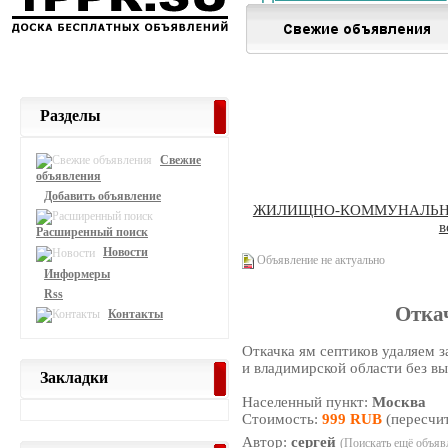
Разделы
Свежие
объявления
Добавить объявление
ЖИЛИЩНО-КОММУНАЛЬН
в
Расширенный поиск
Новости
Объявление не актуально
Информеры
Rss
Отка
Контакты
Откачка ям септиков удаляем 
и владимирской области без в
Закладки
Населенный пункт:
Москва
Стоимость:
999 RUB
(пересчит
Автор:
сергей
(Поискать ещё объявл