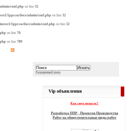
/admin/conf.php
on line
32
sst1/1ppr.su/docs/admin/conf.php
on line
32
inesst1/1ppr.su/docs/admin/conf.php
on line
32
.php
on line
76
.php
on line
789
Расширенный поиск
Vip объявления
Как сюда попасть?
Разработка ППР - Проектов Производства
Работ на общестроительные виды работ