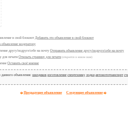
Добавить это объявление в свой блокнот
а объявление модератору
Отправить объявление другу/подруге/себе на почту
Открыть страницу для печати
(откроется в новом окне)
Оставить своё мнение
я данного объявления:
шилдиков
изготовление
спецтехнику
лодки
автомототранспорт
ст
Предыдущее объявление
Следующее объявление