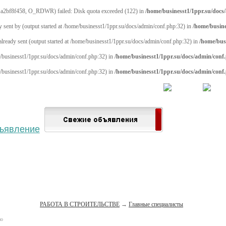
a2bf8f458, O_RDWR) failed: Disk quota exceeded (122) in
/home/businesst1/1ppr.su/docs
y sent by (output started at /home/businesst1/1ppr.su/docs/admin/conf.php:32) in
/home/busine
 already sent (output started at /home/businesst1/1ppr.su/docs/admin/conf.php:32) in
/home/bus
me/businesst1/1ppr.su/docs/admin/conf.php:32) in
/home/businesst1/1ppr.su/docs/admin/conf
me/businesst1/1ppr.su/docs/admin/conf.php:32) in
/home/businesst1/1ppr.su/docs/admin/conf
 населённый пункт
Войти
Зарегистрироваться
РАБОТА В СТРОИТЕЛЬСТВЕ
→
Главные специалисты
но