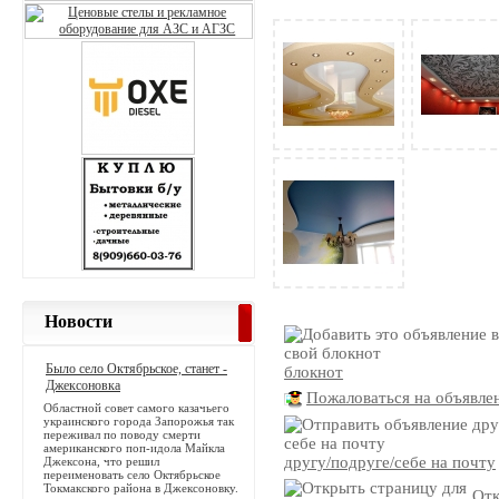
Новости
Было село Октябрьское, станет -
блокнот
Джексоновка
Пожаловаться на объявле
Областной совет самого казачьего
украинского города Запорожья так
переживал по поводу смерти
американского поп-идола Майкла
другу/подруге/себе на почту
Джексона, что решил
переименовать село Октябрьское
Токмакского района в Джексоновку.
Отк