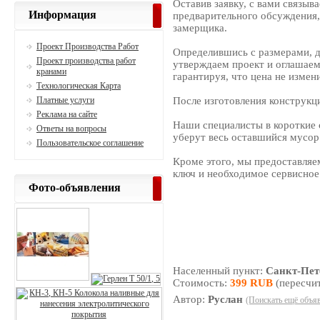
Оставив заявку, с вами связыв
Информация
предварительного обсуждения,
замерщика.
Проект Производства Работ
Определившись с размерами, д
Проект производства работ
утверждаем проект и оглашаем
кранами
гарантируя, что цена не измен
Технологическая Карта
Платные услуги
После изготовления конструкц
Реклама на сайте
Наши специалисты в короткие 
Ответы на вопросы
уберут весь оставшийся мусор
Пользовательское соглашение
Кроме этого, мы предоставляе
ключ и необходимое сервисное
Фото-объявления
Населенный пункт:
Санкт-Пет
Стоимость:
399 RUB
(пересчит
Автор:
Руслан
(Поискать ещё объяв