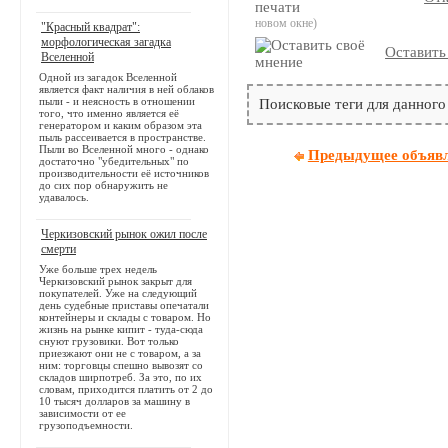
новом окне)
"Красный квадрат":
морфологическая загадка
Оставить
Вселенной
Одной из загадок Вселенной
является факт наличия в ней облаков
пыли - и неясность в отношении
Поисковые теги для данного
того, что именно является её
генератором и каким образом эта
пыль рассеивается в пространстве.
Пыли во Вселенной много - однако
Предыдущее объяв
достаточно "убедительных" по
производительности её источников
до сих пор обнаружить не
удавалось.
Черкизовский рынок ожил после
смерти
Уже больше трех недель
Черкизовский рынок закрыт для
покупателей. Уже на следующий
день судебные приставы опечатали
контейнеры и склады с товаром. Но
жизнь на рынке кипит - туда-сюда
снуют грузовики. Вот только
приезжают они не с товаром, а за
ним: торговцы спешно вывозят со
складов ширпотреб. За это, по их
словам, приходится платить от 2 до
10 тысяч долларов за машину в
зависимости от ее
грузоподъемности.