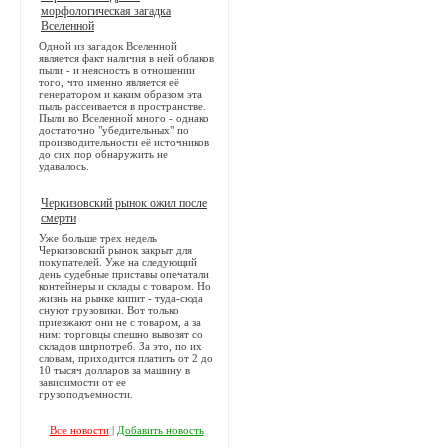
морфологическая загадка
Вселенной
Одной из загадок Вселенной
является факт наличия в ней облаков
пыли - и неясность в отношении
того, что именно является её
генератором и каким образом эта
пыль рассеивается в пространстве.
Пыли во Вселенной много - однако
достаточно "убедительных" по
производительности её источников
до сих пор обнаружить не
удавалось.
Черкизовский рынок ожил после
смерти
Уже больше трех недель
Черкизовский рынок закрыт для
покупателей. Уже на следующий
день судебные приставы опечатали
контейнеры и склады с товаром. Но
жизнь на рынке кипит - туда-сюда
снуют грузовики. Вот только
приезжают они не с товаром, а за
ним: торговцы спешно вывозят со
складов ширпотреб. За это, по их
словам, приходится платить от 2 до
10 тысяч долларов за машину в
зависимости от ее
грузоподъемности.
Все новости
|
Добавить новость