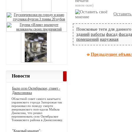
новом окне)
Оставить
Поисковые теги для данного
зданий
работы
фасад
фасад
помещений
наружная
Предыдущее объяв
Новости
Было село Октябрьское, станет -
Джексоновка
Областной совет самого казачьего
украинского города Запорожья так
переживал по поводу смерти
американского поп-идола Майкла
Джексона, что решил
переименовать село Октябрьское
Токмакского района в Джексоновку.
"Красный квадрат":