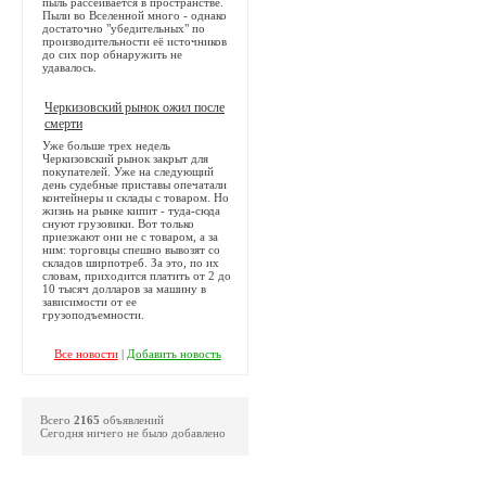
пыль рассеивается в пространстве.
Пыли во Вселенной много - однако
достаточно "убедительных" по
производительности её источников
до сих пор обнаружить не
удавалось.
Черкизовский рынок ожил после
смерти
Уже больше трех недель
Черкизовский рынок закрыт для
покупателей. Уже на следующий
день судебные приставы опечатали
контейнеры и склады с товаром. Но
жизнь на рынке кипит - туда-сюда
снуют грузовики. Вот только
приезжают они не с товаром, а за
ним: торговцы спешно вывозят со
складов ширпотреб. За это, по их
словам, приходится платить от 2 до
10 тысяч долларов за машину в
зависимости от ее
грузоподъемности.
Все новости
|
Добавить новость
Всего
2165
объявлений
Сегодня ничего не было добавлено