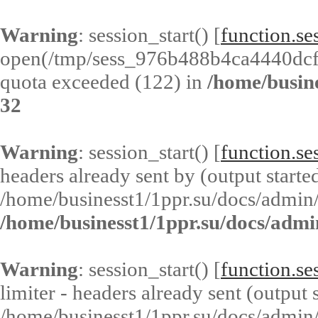
Warning
: session_start() [
function.ses
open(/tmp/sess_976b488b4ca4440dc
quota exceeded (122) in
/home/busin
32
Warning
: session_start() [
function.ses
headers already sent by (output started
/home/businesst1/1ppr.su/docs/admin/
/home/businesst1/1ppr.su/docs/admi
Warning
: session_start() [
function.ses
limiter - headers already sent (output s
/home/businesst1/1ppr.su/docs/admin/