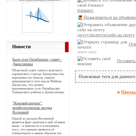
блокнот
Пожаловаться на объявле
другу/подруге/себе на почту
Отк
Новости
новом окне)
Было село Октябрьское, станет -
Оставить
Джексоновка
Областной совет самого казачьего
украинского города Запорожья так
Поисковые теги для данного
переживал по поводу смерти
американского поп-идола Майкла
Джексона, что решил
переименовать село Октябрьское
Преды
Токмакского района в Джексоновку.
"Красный квадрат":
морфологическая загадка
Вселенной
Одной из загадок Вселенной
является факт наличия в ней облаков
пыли - и неясность в отношении
того, что именно является её
генератором и каким образом эта