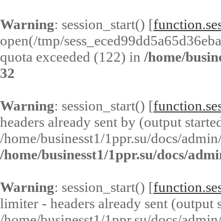
Warning
: session_start() [
function.ses
open(/tmp/sess_eced99dd5a65d36eb
quota exceeded (122) in
/home/busin
32
Warning
: session_start() [
function.ses
headers already sent by (output started
/home/businesst1/1ppr.su/docs/admin/
/home/businesst1/1ppr.su/docs/admi
Warning
: session_start() [
function.ses
limiter - headers already sent (output s
/home/businesst1/1ppr.su/docs/admin/