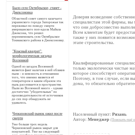
Было село Октябрьское, станет -
Джексоновка
Доверяя возведение собствен
Областной совет самого казачьего
специалистам этой фирмы, вы 
украинского города Запорожья так
переживал по поводу смерти
что они добросовестно выполн
американского поп-идола Майкла
Всем клиентам будет предоста
Джексона, что решил
переименовать село Октябрьское
также у них появится возможн
Токмакского района в Джексоновку.
этапе строительства.
"Красный квадрат":
морфологическая загадка
Вселенной
Квалифицированные специалис
Одной из загадок Вселенной
только экологически чистые м
является факт наличия в ней облаков
которое способствует операти
пыли - и неясность в отношении
того, что именно является её
Поэтому, в том случае, если вы
генератором и каким образом эта
дома, то обязательно обратите
пыль рассеивается в пространстве.
Пыли во Вселенной много - однако
достаточно "убедительных" по
производительности её источников
до сих пор обнаружить не
удавалось.
Черкизовский рынок ожил после
Населенный пункт:
Рязань
смерти
Автор:
Менеджер
(Поискать ещё о
Уже больше трех недель
Черкизовский рынок закрыт для
покупателей. Уже на следующий
день судебные приставы опечатали