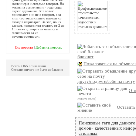
контейнеры и склады с товаром. Но
жизнь на рынке кипит - туда-сюда
снуют грузовики. Вот только
приезжают они не с товаром, а за
ним: торговцы спешно вывозят со
складов ширпотреб. За это, по их
словам, приходится платить от 2 до
10 тысяч долларов за машину в
зависимости от ее
грузоподъемности.
Все новости
|
Добавить новость
блокнот
Пожаловаться на объявле
Всего
2165
объявлений
Сегодня ничего не было добавлено
другу/подруге/себе на почту
Отк
новом окне)
Оставить
Поисковые теги для данного
домов»
качественных
недор
стильных