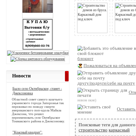
блокнот
Пожаловаться на объявле
Новости
другу/подруге/себе на почту
Было село Октябрьское, станет -
Отк
Джексоновка
Областной совет самого казачьего
новом окне)
украинского города Запорожья так
переживал по поводу смерти
Оставить
американского поп-идола Майкла
Джексона, что решил
переименовать село Октябрьское
Токмакского района в Джексоновку.
Поисковые теги для данного
строительство
каркасный
"Красный квадрат":