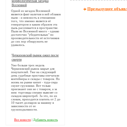
морфологическая загадка
Вселенной
Предыдущее объяв
Одной из загадок Вселенной
является факт наличия в ней облаков
пыли - и неясность в отношении
того, что именно является её
генератором и каким образом эта
пыль рассеивается в пространстве.
Пыли во Вселенной много - однако
достаточно "убедительных" по
производительности её источников
до сих пор обнаружить не
удавалось.
Черкизовский рынок ожил после
смерти
Уже больше трех недель
Черкизовский рынок закрыт для
покупателей. Уже на следующий
день судебные приставы опечатали
контейнеры и склады с товаром. Но
жизнь на рынке кипит - туда-сюда
снуют грузовики. Вот только
приезжают они не с товаром, а за
ним: торговцы спешно вывозят со
складов ширпотреб. За это, по их
словам, приходится платить от 2 до
10 тысяч долларов за машину в
зависимости от ее
грузоподъемности.
Все новости
|
Добавить новость