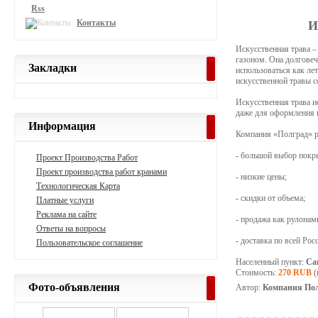
Rss
Контакты
И
Искусственная трава –
газоном. Она долговечн
Закладки
использоваться как ле
искусственной травы со
Искусственная трава и
даже для оформления п
Информация
Компания «Полград» ре
- большой выбор покры
Проект Производства Работ
Проект производства работ кранами
- низкие цены;
Технологическая Карта
- скидки от объема;
Платные услуги
Реклама на сайте
- продажа как рулонами
Ответы на вопросы
- доставка по всей Рос
Пользовательское соглашение
Населенный пункт:
Са
Стоимость:
270 RUB
(
Фото-объявления
Автор:
Компания По