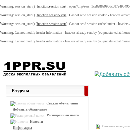
Warning
: session_start() [
function.session-start
]: open(/tmp/sess_3ce8e88a99b6c387e493495
Warning
: session_start() [
function.session-start
]: Cannot send session cookie - headers alread
Warning
: session_start() [
function.session-start
]: Cannot send session cache limiter - headers
Warning
: Cannot modify header information - headers already sent by (output started at /ho
Warning
: Cannot modify header information - headers already sent by (output started at /ho
Выберите
Разделы
Свежие объявления
Добавить объявление
Расширенный поиск
Новости
Объявление не актуаль
Информеры