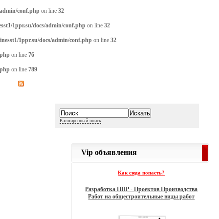
/admin/conf.php
on line
32
sst1/1ppr.su/docs/admin/conf.php
on line
32
inesst1/1ppr.su/docs/admin/conf.php
on line
32
.php
on line
76
.php
on line
789
Расширенный поиск
Vip объявления
Как сюда попасть?
Разработка ППР - Проектов Производства
Работ на общестроительные виды работ