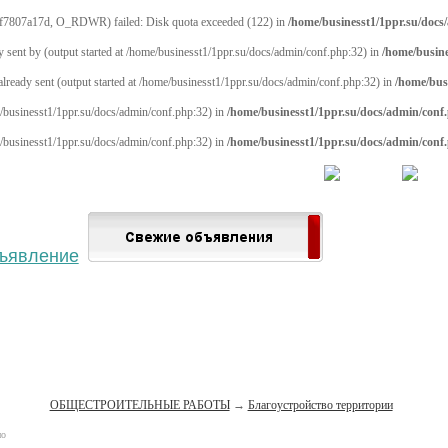
f7807a17d, O_RDWR) failed: Disk quota exceeded (122) in
/home/businesst1/1ppr.su/docs
y sent by (output started at /home/businesst1/1ppr.su/docs/admin/conf.php:32) in
/home/busine
 already sent (output started at /home/businesst1/1ppr.su/docs/admin/conf.php:32) in
/home/bus
me/businesst1/1ppr.su/docs/admin/conf.php:32) in
/home/businesst1/1ppr.su/docs/admin/conf
me/businesst1/1ppr.su/docs/admin/conf.php:32) in
/home/businesst1/1ppr.su/docs/admin/conf
 населённый пункт
Войти
Зарегистрироваться
ОБЩЕСТРОИТЕЛЬНЫЕ РАБОТЫ
→
Благоустройство территории
но