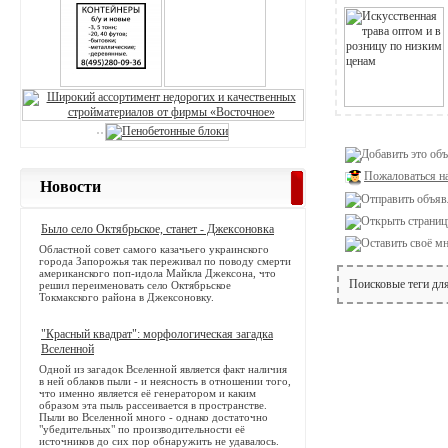
Пожаловаться н
Новости
Было село Октябрьское, станет - Джексоновка
Областной совет самого казачьего украинского
города Запорожья так переживал по поводу смерти
американского поп-идола Майкла Джексона, что
Поисковые теги дл
решил переименовать село Октябрьское
Токмакского района в Джексоновку.
"Красный квадрат": морфологическая загадка
Вселенной
Одной из загадок Вселенной является факт наличия
в ней облаков пыли - и неясность в отношении того,
что именно является её генератором и каким
образом эта пыль рассеивается в пространстве.
Пыли во Вселенной много - однако достаточно
"убедительных" по производительности её
источников до сих пор обнаружить не удавалось.