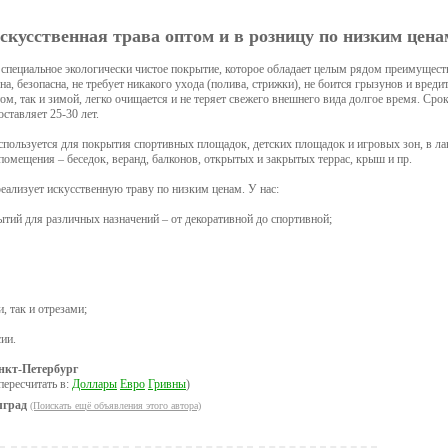
скусственная трава оптом и в розницу по низким цена
 специальное экологически чистое покрытие, которое обладает целым рядом преимущест
а, безопасна, не требует никакого ухода (полива, стрижки), не боится грызунов и вреди
том, так и зимой, легко очищается и не теряет свежего внешнего вида долгое время. Сро
ставляет 25-30 лет.
спользуется для покрытия спортивных площадок, детских площадок и игровых зон, в л
омещения – беседок, веранд, балконов, открытых и закрытых террас, крыш и пр.
ализует искусственную траву по низким ценам. У нас:
тий для различных назначений – от декоративной до спортивной;
, так и отрезами;
сии.
нкт-Петербург
пересчитать в:
Доллары
Евро
Гривны
)
лград
(Поискать ещё объявления этого автора)