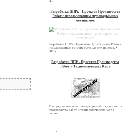
П...
Разработка ППРк - Проектов Производства
Работ с использованием грузоподъёмных
механизмов
Разработка ППРк - Проектов Производства Работ с
использованием грузоподъёмных механизмов. •
ППРк...
Разработка ППР - Проектов Производства
Работ и Технологических Карт
Мы предлагаем качественную разработку проектов
производства работ и технологических карт в
соотве...