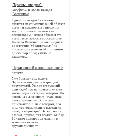
"Красный квадрат":
морфологическая загадка
Вселенной
Одной из загадок Вселенной
является факт наличия в ней облаков
пыли - и неясность в отношении
того, что именно является её
генератором и каким образом эта
пыль рассеивается в пространстве.
Пыли во Вселенной много - однако
достаточно "убедительных" по
производительности её источников
до сих пор обнаружить не
удавалось.
Черкизовский рынок ожил после
смерти
Уже больше трех недель
Черкизовский рынок закрыт для
покупателей. Уже на следующий
день судебные приставы опечатали
контейнеры и склады с товаром. Но
жизнь на рынке кипит - туда-сюда
снуют грузовики. Вот только
приезжают они не с товаром, а за
ним: торговцы спешно вывозят со
складов ширпотреб. За это, по их
словам, приходится платить от 2 до
10 тысяч долларов за машину в
зависимости от ее
грузоподъемности.