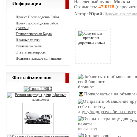
Населенный пункт:
Москва
Информация
Стоимость:
47 RUB
(пересчита
Автор:
Юрий
(Поискать ещё объявл
Проект Производства Работ
Проект производства работ
кранами
Технологическая Карта
Платные услуги
Реклама на сайте
Ответы на вопросы
Пользовательское соглашение
Фото-объявления
блокнот
Пожаловаться на объявле
другу/подруге/себе на почту
Отк
новом окне)