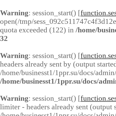
Warning
: session_start() [
function.ses
open(/tmp/sess_092c511747c4f3d12
quota exceeded (122) in
/home/busin
32
Warning
: session_start() [
function.ses
headers already sent by (output started
/home/businesst1/1ppr.su/docs/admin/
/home/businesst1/1ppr.su/docs/admi
Warning
: session_start() [
function.ses
limiter - headers already sent (output s
/home/businesst1/1ppr.su/docs/admin/