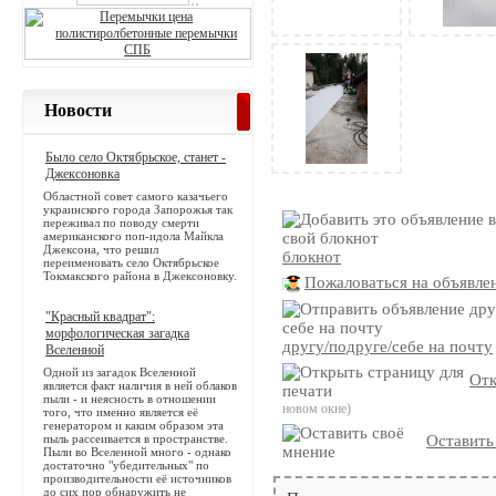
Новости
Было село Октябрьское, станет -
Джексоновка
Областной совет самого казачьего
украинского города Запорожья так
переживал по поводу смерти
американского поп-идола Майкла
Джексона, что решил
блокнот
переименовать село Октябрьское
Токмакского района в Джексоновку.
Пожаловаться на объявле
"Красный квадрат":
морфологическая загадка
другу/подруге/себе на почту
Вселенной
Одной из загадок Вселенной
Отк
является факт наличия в ней облаков
пыли - и неясность в отношении
новом окне)
того, что именно является её
генератором и каким образом эта
пыль рассеивается в пространстве.
Оставить
Пыли во Вселенной много - однако
достаточно "убедительных" по
производительности её источников
до сих пор обнаружить не