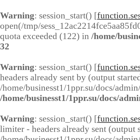
Warning
: session_start() [
function.ses
open(/tmp/sess_12ac2214fce5aa85fd
quota exceeded (122) in
/home/busin
32
Warning
: session_start() [
function.ses
headers already sent by (output started
/home/businesst1/1ppr.su/docs/admin/
/home/businesst1/1ppr.su/docs/admi
Warning
: session_start() [
function.ses
limiter - headers already sent (output s
/home/businesst1/1ppr.su/docs/admin/