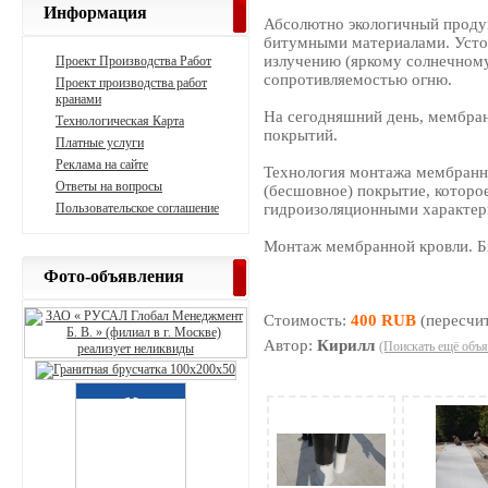
Информация
Абсолютно экологичный продук
битумными материалами. Усто
излучению (яркому солнечному
Проект Производства Работ
сопротивляемостью огню.
Проект производства работ
кранами
На сегодняшний день, мембра
Технологическая Карта
покрытий.
Платные услуги
Реклама на сайте
Технология монтажа мембранно
Ответы на вопросы
(бесшовное) покрытие, которо
Пользовательское соглашение
гидроизоляционными характер
Монтаж мембранной кровли. Б
Фото-объявления
Стоимость:
400 RUB
(пересчит
Автор:
Кирилл
(Поискать ещё объя