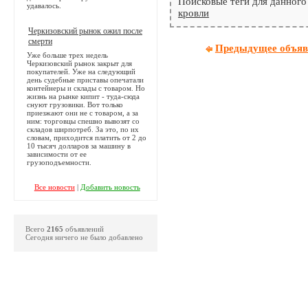
Поисковые теги для данного
удавалось.
кровли
Черкизовский рынок ожил после
смерти
Предыдущее объяв
Уже больше трех недель
Черкизовский рынок закрыт для
покупателей. Уже на следующий
день судебные приставы опечатали
контейнеры и склады с товаром. Но
жизнь на рынке кипит - туда-сюда
снуют грузовики. Вот только
приезжают они не с товаром, а за
ним: торговцы спешно вывозят со
складов ширпотреб. За это, по их
словам, приходится платить от 2 до
10 тысяч долларов за машину в
зависимости от ее
грузоподъемности.
Все новости
|
Добавить новость
Всего
2165
объявлений
Сегодня ничего не было добавлено