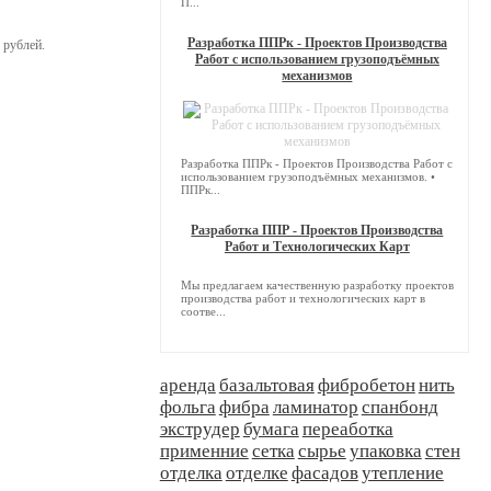
П...
Разработка ППРк - Проектов Производства
 рублей.
Работ с использованием грузоподъёмных
механизмов
Разработка ППРк - Проектов Производства Работ с
использованием грузоподъёмных механизмов. •
ППРк...
Разработка ППР - Проектов Производства
Работ и Технологических Карт
Мы предлагаем качественную разработку проектов
производства работ и технологических карт в
соотве...
аренда
базальтовая
фибробетон
нить
фольга
фибра
ламинатор
спанбонд
экструдер
бумага
переаботка
применние
сетка
сырье
упаковка
стен
отделка
отделке
фасадов
утепление