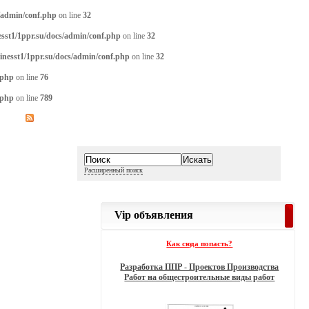
/admin/conf.php
on line
32
sst1/1ppr.su/docs/admin/conf.php
on line
32
inesst1/1ppr.su/docs/admin/conf.php
on line
32
.php
on line
76
.php
on line
789
Расширенный поиск
Vip объявления
Как сюда попасть?
Разработка ППР - Проектов Производства
Работ на общестроительные виды работ