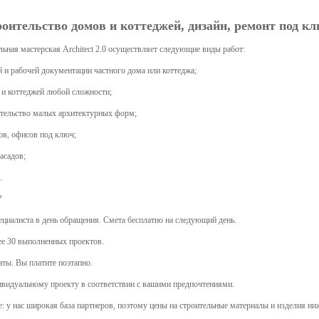
оительство домов и коттеджей, дизайн, ремонт под кл
ьная мастерская Architect 2.0 осуществляет следующие виды работ:
й и рабочей документации частного дома или коттеджа;
 и коттеджей любой сложности;
ительство малых архитектурных форм;
ов, офисов под ключ;
асадов;
.
?
ециалиста в день обращения. Смета бесплатно на следующий день.
лее 30 выполненных проектов.
аты. Вы платите поэтапно.
ивидуальному проекту в соответствии с вашими предпочтениями.
: у нас широкая база партнеров, поэтому цены на строительные материалы и изделия ни