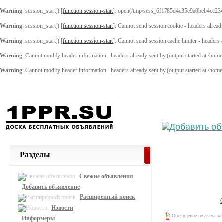
Warning
: session_start() [
function.session-start
]: open(/tmp/sess_6f1785d4c35e9a0beb4cc23
Warning
: session_start() [
function.session-start
]: Cannot send session cookie - headers alread
Warning
: session_start() [
function.session-start
]: Cannot send session cache limiter - headers
Warning
: Cannot modify header information - headers already sent by (output started at /ho
Warning
: Cannot modify header information - headers already sent by (output started at /ho
Выберите
Разделы
Свежие объявления
Добавить объявление
Расширенный поиск
Новости
Объявление не актуаль
Информеры