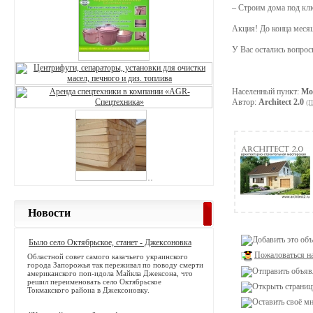
– Строим дома под клю
Акция! До конца месяц
У Вас остались вопрос
Населенный пункт:
Мо
Автор:
Architect 2.0
(П
Новости
Было село Октябрьское, станет - Джексоновка
Пожаловаться н
Областной совет самого казачьего украинского
города Запорожья так переживал по поводу смерти
американского поп-идола Майкла Джексона, что
решил переименовать село Октябрьское
Токмакского района в Джексоновку.