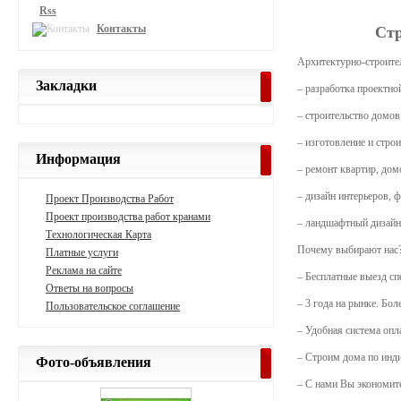
Rss
Контакты
Стр
Архитектурно-строител
Закладки
– разработка проектно
– строительство домов
– изготовление и стро
Информация
– ремонт квартир, дом
– дизайн интерьеров, ф
Проект Производства Работ
Проект производства работ кранами
– ландшафтный дизайн
Технологическая Карта
Почему выбирают нас
Платные услуги
Реклама на сайте
– Бесплатные выезд сп
Ответы на вопросы
– 3 года на рынке. Бо
Пользовательское соглашение
– Удобная система опл
– Строим дома по инд
Фото-объявления
– С нами Вы экономите