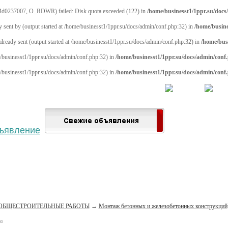
4d0237007, O_RDWR) failed: Disk quota exceeded (122) in
/home/businesst1/1ppr.su/docs
y sent by (output started at /home/businesst1/1ppr.su/docs/admin/conf.php:32) in
/home/busine
 already sent (output started at /home/businesst1/1ppr.su/docs/admin/conf.php:32) in
/home/bus
me/businesst1/1ppr.su/docs/admin/conf.php:32) in
/home/businesst1/1ppr.su/docs/admin/conf
me/businesst1/1ppr.su/docs/admin/conf.php:32) in
/home/businesst1/1ppr.su/docs/admin/conf
 населённый пункт
Войти
Зарегистрироваться
ОБЩЕСТРОИТЕЛЬНЫЕ РАБОТЫ
→
Монтаж бетонных и железобетонных конструкций
но