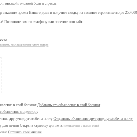
ч, никакой головной боли и стресса.
а закажите проект Вашего дома и получите скидку на весеннее строительство до 250.000
ы? Позвоните нам по телефону или посетите наш сайт.
сква
оискать ещё объявления этого автора)
Добавить это объявление в свой блокнот
а объявление модератору
Отправить объявление другу/подруге/себе на почту
Открыть страницу для печати
(откроется в новом окне)
Оставить своё мнение