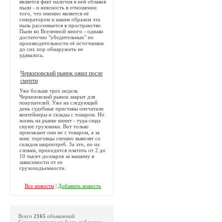
является факт наличия в ней облаков
пыли - и неясность в отношении
того, что именно является её
генератором и каким образом эта
пыль рассеивается в пространстве.
Пыли во Вселенной много - однако
достаточно "убедительных" по
производительности её источников
до сих пор обнаружить не
удавалось.
Черкизовский рынок ожил после
смерти
Уже больше трех недель
Черкизовский рынок закрыт для
покупателей. Уже на следующий
день судебные приставы опечатали
контейнеры и склады с товаром. Но
жизнь на рынке кипит - туда-сюда
снуют грузовики. Вот только
приезжают они не с товаром, а за
ним: торговцы спешно вывозят со
складов ширпотреб. За это, по их
словам, приходится платить от 2 до
10 тысяч долларов за машину в
зависимости от ее
грузоподъемности.
Все новости
|
Добавить новость
Всего
2165
объявлений
Сегодня ничего не было добавлено