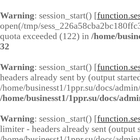
Warning
: session_start() [
function.ses
open(/tmp/sess_226a58cba2bc180ffc
quota exceeded (122) in
/home/busin
32
Warning
: session_start() [
function.ses
headers already sent by (output started
/home/businesst1/1ppr.su/docs/admin/
/home/businesst1/1ppr.su/docs/admi
Warning
: session_start() [
function.ses
limiter - headers already sent (output s
/home/businesst1/1ppr.su/docs/admin/