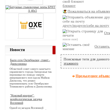
блокнот
Пожаловаться на объявле
другу/подруге/себе на почту
Отк
новом окне)
Оставить
Новости
Поисковые теги для данного
Было село Октябрьское, станет -
этажного
Джексоновка
Областной совет самого казачьего
украинского города Запорожья так
переживал по поводу смерти
Предыдущее объяв
американского поп-идола Майкла
Джексона, что решил
переименовать село Октябрьское
Токмакского района в Джексоновку.
"Красный квадрат":
морфологическая загадка
Вселенной
Одной из загадок Вселенной