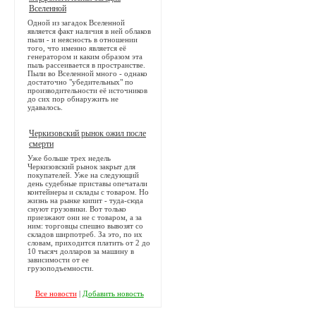
Вселенной
Одной из загадок Вселенной
является факт наличия в ней облаков
пыли - и неясность в отношении
того, что именно является её
генератором и каким образом эта
пыль рассеивается в пространстве.
Пыли во Вселенной много - однако
достаточно "убедительных" по
производительности её источников
до сих пор обнаружить не
удавалось.
Черкизовский рынок ожил после
смерти
Уже больше трех недель
Черкизовский рынок закрыт для
покупателей. Уже на следующий
день судебные приставы опечатали
контейнеры и склады с товаром. Но
жизнь на рынке кипит - туда-сюда
снуют грузовики. Вот только
приезжают они не с товаром, а за
ним: торговцы спешно вывозят со
складов ширпотреб. За это, по их
словам, приходится платить от 2 до
10 тысяч долларов за машину в
зависимости от ее
грузоподъемности.
Все новости
|
Добавить новость