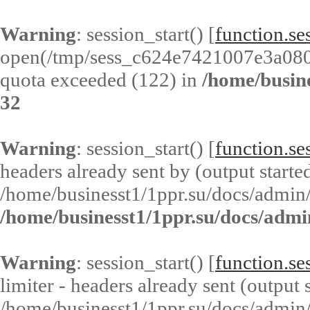
Warning
: session_start() [
function.ses
open(/tmp/sess_c624e7421007e3a08
quota exceeded (122) in
/home/busin
32
Warning
: session_start() [
function.ses
headers already sent by (output started
/home/businesst1/1ppr.su/docs/admin/
/home/businesst1/1ppr.su/docs/admi
Warning
: session_start() [
function.ses
limiter - headers already sent (output s
/home/businesst1/1ppr.su/docs/admin/