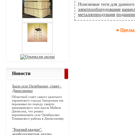
Поисковые теги для данного
электрооборудование
канце
металлопродукция
подшипн
Преды
Новости
Было село Октябрьское, станет -
Джексоновка
Областной совет самого казачьего
украинского города Запорожья так
переживал по поводу смерти
американского поп-идола Майкла
Джексона, что решил
переименовать село Октябрьское
Токмакского района в Джексоновку.
"Красный квадрат":
морфологическая загадка