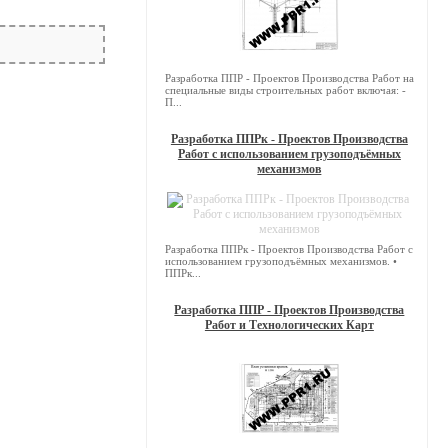
Разработка ППР - Проектов Производства Работ на
специальные виды строительных работ включая: -
П...
Разработка ППРк - Проектов Производства
Работ с использованием грузоподъёмных
механизмов
Разработка ППРк - Проектов Производства Работ с
использованием грузоподъёмных механизмов. •
ППРк...
Разработка ППР - Проектов Производства
Работ и Технологических Карт