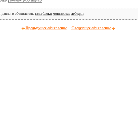
Оставить своё мнение
я данного объявления:
тали
блоки
монтажные
лебедки
Предыдущее объявление
Следующее объявление