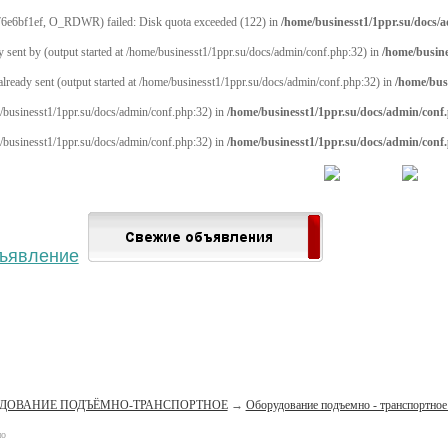
6e6bf1ef, O_RDWR) failed: Disk quota exceeded (122) in
/home/businesst1/1ppr.su/docs/
y sent by (output started at /home/businesst1/1ppr.su/docs/admin/conf.php:32) in
/home/busine
 already sent (output started at /home/businesst1/1ppr.su/docs/admin/conf.php:32) in
/home/bus
me/businesst1/1ppr.su/docs/admin/conf.php:32) in
/home/businesst1/1ppr.su/docs/admin/conf
me/businesst1/1ppr.su/docs/admin/conf.php:32) in
/home/businesst1/1ppr.su/docs/admin/conf
 населённый пункт
Войти
Зарегистрироваться
ДОВАНИЕ ПОДЪЁМНО-ТРАНСПОРТНОЕ
→
Оборудование подъемно - транспортное
но