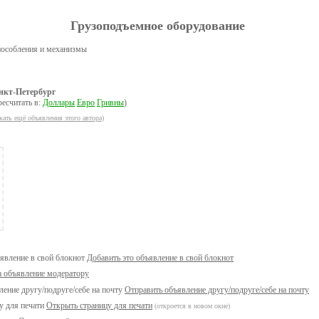
Грузоподъемное оборудование
пособления и механизмы
нкт-Петербург
ресчитать в:
Доллары
Евро
Гривны
)
кать ещё объявления этого автора)
Добавить это объявление в свой блокнот
а объявление модератору
Отправить объявление другу/подруге/себе на почту
Открыть страницу для печати
(откроется в новом окне)