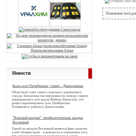
Поисковые теги дл
Новости
Было село Октябрьское, станет - Джексоновка
Областной совет самого казачьего украинского
города Запорожья так переживал по поводу смерти
американского поп-идола Майкла Джексона, что
решил переименовать село Октябрьское
Токмакского района в Джексоновку.
"Красный квадрат": морфологическая загадка
Вселенной
Одной из загадок Вселенной является факт наличия
в ней облаков пыли - и неясность в отношении того,
что именно является её генератором и каким