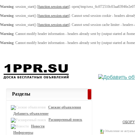
Warning
: session_start() [
function.session-start
]: open(/tmp/sess_6cff72510c03aa83946e2e07
Warning
: session_start() [
function.session-start
]: Cannot send session cookie - headers alread
Warning
: session_start() [
function.session-start
]: Cannot send session cache limiter - headers
Warning
: Cannot modify header information - headers already sent by (output started at /ho
Warning
: Cannot modify header information - headers already sent by (output started at /ho
Выберите
Разделы
Свежие объявления
Добавить объявление
Расширенный поиск
ОБОРУ
Новости
Объявление не актуаль
Информеры