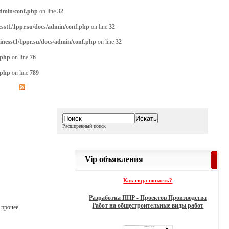
admin/conf.php
on line
32
sst1/1ppr.su/docs/admin/conf.php
on line
32
inesst1/1ppr.su/docs/admin/conf.php
on line
32
.php
on line
76
.php
on line
789
Расширенный поиск
Vip объявления
Как сюда попасть?
Разработка ППР - Проектов Производства
Работ на общестроительные виды работ
 прочее