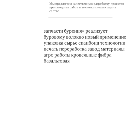
Мы предлагаем качественную разработку проектов
производства работ и технологических карт в
соотве...
запчасти
бурения»
реализует
буровому
волокно
новый
применение
упаковка
сырье
спанбонд
технологии
печать
переработка
завод
материалы
агро
работы
кровельные
фибра
базальтовая