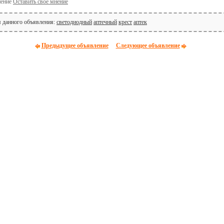
Оставить своё мнение
я данного объявления:
светодиодный
аптечный
крест
аптек
Предыдущее объявление
Следующее объявление