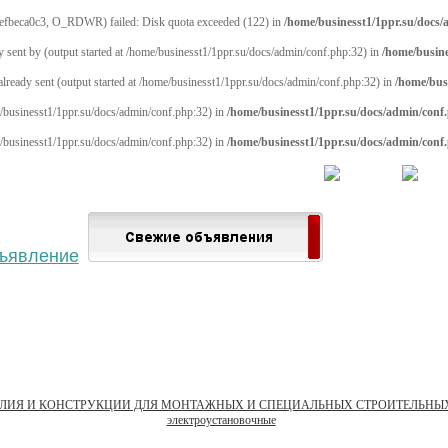
efbeca0c3, O_RDWR) failed: Disk quota exceeded (122) in
/home/businesst1/1ppr.su/docs
y sent by (output started at /home/businesst1/1ppr.su/docs/admin/conf.php:32) in
/home/busine
 already sent (output started at /home/businesst1/1ppr.su/docs/admin/conf.php:32) in
/home/bus
me/businesst1/1ppr.su/docs/admin/conf.php:32) in
/home/businesst1/1ppr.su/docs/admin/conf
me/businesst1/1ppr.su/docs/admin/conf.php:32) in
/home/businesst1/1ppr.su/docs/admin/conf
 населённый пункт
Войти
Зарегистрироваться
ЕЛИЯ И КОНСТРУКЦИИ ДЛЯ МОНТАЖНЫХ И СПЕЦИАЛЬНЫХ СТРОИТЕЛЬНЫХ
электроустановочные