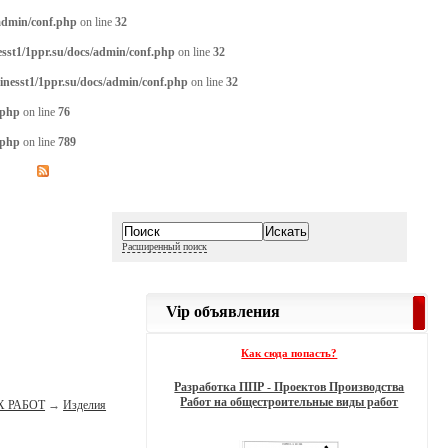
/admin/conf.php
on line
32
sst1/1ppr.su/docs/admin/conf.php
on line
32
inesst1/1ppr.su/docs/admin/conf.php
on line
32
.php
on line
76
.php
on line
789
Расширенный поиск
Vip объявления
Как сюда попасть?
Разработка ППР - Проектов Производства
Работ на общестроительные виды работ
 РАБОТ
→
Изделия