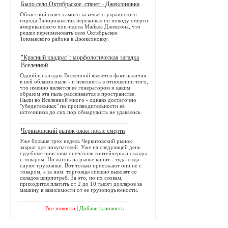
Было село Октябрьское, станет - Джексоновка
Областной совет самого казачьего украинского
города Запорожья так переживал по поводу смерти
американского поп-идола Майкла Джексона, что
решил переименовать село Октябрьское
Токмакского района в Джексоновку.
"Красный квадрат": морфологическая загадка
Вселенной
Одной из загадок Вселенной является факт наличия
в ней облаков пыли - и неясность в отношении того,
что именно является её генератором и каким
образом эта пыль рассеивается в пространстве.
Пыли во Вселенной много - однако достаточно
"убедительных" по производительности её
источников до сих пор обнаружить не удавалось.
Черкизовский рынок ожил после смерти
Уже больше трех недель Черкизовский рынок
закрыт для покупателей. Уже на следующий день
судебные приставы опечатали контейнеры и склады
с товаром. Но жизнь на рынке кипит - туда-сюда
снуют грузовики. Вот только приезжают они не с
товаром, а за ним: торговцы спешно вывозят со
складов ширпотреб. За это, по их словам,
приходится платить от 2 до 10 тысяч долларов за
машину в зависимости от ее грузоподъемности.
Все новости
|
Добавить новость