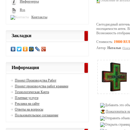
Объявление не актуаль
Информеры
Rss
Контакты
Светодиодный аптечны
посещаемости аптек. В
Возможность отображен
Закладки
Стоимость:
19800 RU
Автор:
Наталья
(Поиск
Информация
Проект Производства Работ
Проект производства работ кранами
Технологическая Карта
Платные услуги
Реклама на сайте
Ответы на вопросы
Пожаловаться н
Пользовательское соглашение