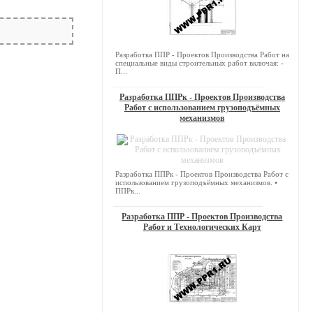
Разработка ППР - Проектов Производства Работ на
специальные виды строительных работ включая: -
П...
Разработка ППРк - Проектов Производства
Работ с использованием грузоподъёмных
механизмов
Разработка ППРк - Проектов Производства Работ с
использованием грузоподъёмных механизмов. •
ППРк...
Разработка ППР - Проектов Производства
Работ и Технологических Карт