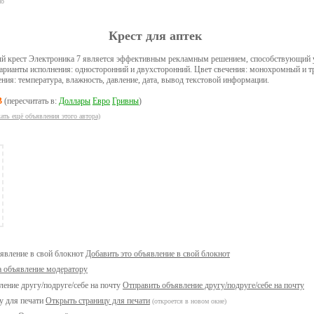
но
Крест для аптек
й крест Электроника 7 является эффективным рекламным решением, способствующий
арианты исполнения: односторонний и двухсторонний. Цвет свечения: монохромный и т
ия: температура, влажность, давление, дата, вывод текстовой информации.
B
(пересчитать в:
Доллары
Евро
Гривны
)
ать ещё объявления этого автора)
Добавить это объявление в свой блокнот
а объявление модератору
Отправить объявление другу/подруге/себе на почту
Открыть страницу для печати
(откроется в новом окне)