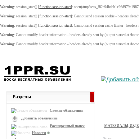
Warning
: session_start() [
function.session-start
]: open(/tmp/sess_f82c94bdcb1c26d979a1987
Warning
: session_start() [
function.session-start
]: Cannot send session cookie - headers alread
Warning
: session_start() [
function.session-start
]: Cannot send session cache limiter - headers
Warning
: Cannot modify header information - headers already sent by (output started at /ho
Warning
: Cannot modify header information - headers already sent by (output started at /ho
Выберите
Разделы
Свежие объявления
Добавить объявление
МАТЕРИАЛЫ, ИЗД
Расширенный поиск
Новости