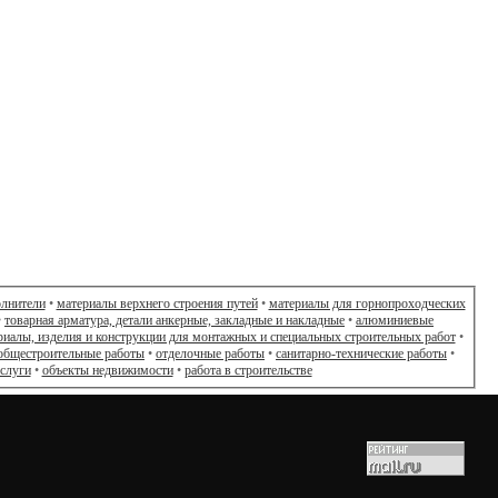
олнители
•
материалы верхнего строения путей
•
материалы для горнопроходческих
•
товарная арматура, детали анкерные, закладные и накладные
•
алюминиевые
риалы, изделия и конструкции для монтажных и специальных строительных работ
•
общестроительные работы
•
отделочные работы
•
санитарно-технические работы
•
слуги
•
объекты недвижимости
•
работа в строительстве