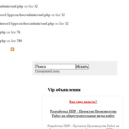
/admin/conf.php
on line
32
sst1/1ppr.su/docs/admin/conf.php
on line
32
inesst1/1ppr.su/docs/admin/conf.php
on line
32
.php
on line
76
.php
on line
789
Расширенный поиск
Vip объявления
Как сюда попасть?
Разработка ППР - Проектов Производства
Работ на общестроительные виды работ
Разработка ППР - Проектов Производства Работ на