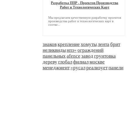
Разработка ППР - Проектов Производства
Работ и Технологических Карт
Мы предлагаем качественную разработку проектов
производства работ и технологических карт в
соотве...
знаков
крепление
хомуты
лента
брит
неликвиды
нпз»
ограждений
панельных
afence
завод
грунтовка
дереву
глобал
филиал
москве
менеджмент
«русал
реализует
панели