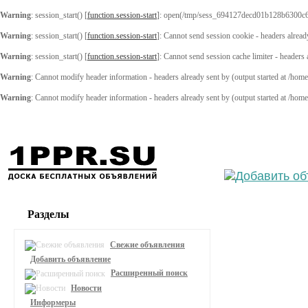
Warning
: session_start() [
function.session-start
]: open(/tmp/sess_694127decd01b128b6300c6
Warning
: session_start() [
function.session-start
]: Cannot send session cookie - headers alread
Warning
: session_start() [
function.session-start
]: Cannot send session cache limiter - headers
Warning
: Cannot modify header information - headers already sent by (output started at /ho
Warning
: Cannot modify header information - headers already sent by (output started at /ho
Выберите
Разделы
Свежие объявления
Добавить объявление
Расширенный поиск
Новости
Информеры