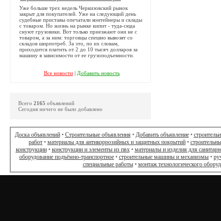
Уже больше трех недель Черкизовский рынок
закрыт для покупателей. Уже на следующий день
судебные приставы опечатали контейнеры и склады
с товаром. Но жизнь на рынке кипит - туда-сюда
снуют грузовики. Вот только приезжают они не с
товаром, а за ним: торговцы спешно вывозят со
складов ширпотреб. За это, по их словам,
приходится платить от 2 до 10 тысяч долларов за
машину в зависимости от ее грузоподъемности.
Все новости
|
Добавить новость
Всего
2165
объявлений
Сегодня ничего не было добавлено
Доска объявлений
•
Строительные объявления
•
Добавить объявление
•
строитель
работ
•
материалы для антикоррозийных и защитных покрытий
•
строительны
конструкции
•
конструкции и элементы из пвх
•
материалы и изделия для санитарн
оборудование подъёмно-транспортное
•
строительные машины и механизмы
•
ру
специальные работы
•
монтаж технологического обору