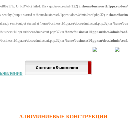
ef8b217fc, O_RDWR) failed: Disk quota exceeded (122) in
/home/businesst1/1ppr.su/docs
y sent by (output started at /home/businesst1/1ppr.su/docs/admin/conf.php:32) in
/home/busine
 already sent (output started at /home/businesst1/1ppr.su/docs/admin/conf.php:32) in
/home/bus
me/businesst1/1ppr.su/docs/admin/conf.php:32) in
/home/businesst1/1ppr.su/docs/admin/conf
me/businesst1/1ppr.su/docs/admin/conf.php:32) in
/home/businesst1/1ppr.su/docs/admin/conf
 населённый пункт
Войти
Зарегистрироваться
АЛЮМИНИЕВЫЕ КОНСТРУКЦИИ