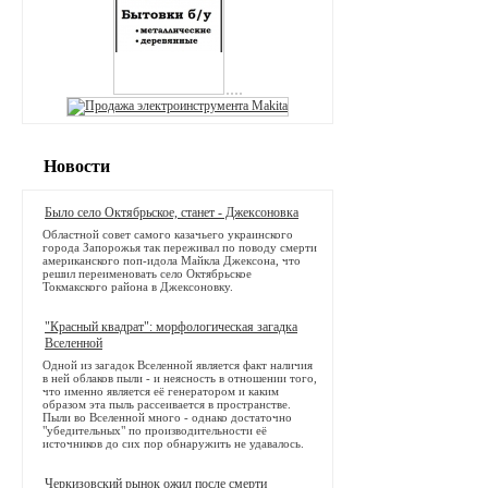
Новости
Было село Октябрьское, станет - Джексоновка
Областной совет самого казачьего украинского
города Запорожья так переживал по поводу смерти
американского поп-идола Майкла Джексона, что
решил переименовать село Октябрьское
Токмакского района в Джексоновку.
"Красный квадрат": морфологическая загадка
Вселенной
Одной из загадок Вселенной является факт наличия
в ней облаков пыли - и неясность в отношении того,
что именно является её генератором и каким
образом эта пыль рассеивается в пространстве.
Пыли во Вселенной много - однако достаточно
"убедительных" по производительности её
источников до сих пор обнаружить не удавалось.
Черкизовский рынок ожил после смерти