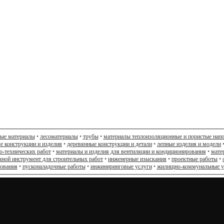
ные материалы
•
лесоматериалы
•
трубы
•
материалы теплоизоляционные и пористые нап
е конструкции и изделия
•
деревянные конструкции и детали
•
лепные изделия и модели
о-технических работ
•
материалы и изделия для вентиляции и кондиционирования
•
мате
чной инструмент для строительных работ
•
инженерные изыскания
•
проектные работы
•
дования
•
пусконаладочные работы
•
инжиниринговые услуги
•
жилищно-коммунальные у