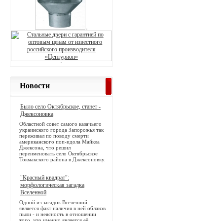
Новости
Было село Октябрьское, станет -
Джексоновка
Областной совет самого казачьего
украинского города Запорожья так
переживал по поводу смерти
американского поп-идола Майкла
Джексона, что решил
переименовать село Октябрьское
Токмакского района в Джексоновку.
"Красный квадрат":
морфологическая загадка
Вселенной
Одной из загадок Вселенной
является факт наличия в ней облаков
пыли - и неясность в отношении
того, что именно является её