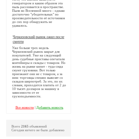
генератором и каким образом эта
пыль рассеивается в пространстве.
Пыли во Вселенной много - однако
достаточно "убедительных" по
производительности её источников
до сих пор обнаружить не
удавалось.
Черкизовский рынок ожил после
смерти
Уже больше трех недель
Черкизовский рынок закрыт для
покупателей. Уже на следующий
день судебные приставы опечатали
контейнеры и склады с товаром. Но
жизнь на рынке кипит - туда-сюда
снуют грузовики. Вот только
приезжают они не с товаром, а за
ним: торговцы спешно вывозят со
складов ширпотреб. За это, по их
словам, приходится платить от 2 до
10 тысяч долларов за машину в
зависимости от ее
грузоподъемности.
Все новости
|
Добавить новость
Всего
2165
объявлений
Сегодня ничего не было добавлено