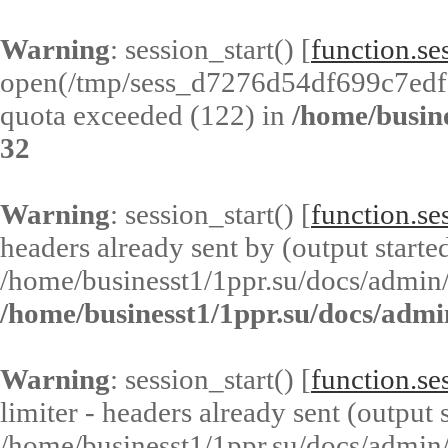
Warning
: session_start() [
function.ses
open(/tmp/sess_d7276d54df699c7edf
quota exceeded (122) in
/home/busin
32
Warning
: session_start() [
function.ses
headers already sent by (output started
/home/businesst1/1ppr.su/docs/admin/
/home/businesst1/1ppr.su/docs/admi
Warning
: session_start() [
function.ses
limiter - headers already sent (output s
/home/businesst1/1ppr.su/docs/admin/