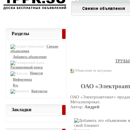
Разделы
Свежие
объявления
Добавить объявление
ТРУБЫ
Расширенный поиск
Объявление не актуально
Новости
Информеры
ОАО «Электроавт
Rss
Контакты
ОАО «Электроавтомат» продае
Металлопрокат.
Автор:
Андрей
Закладки