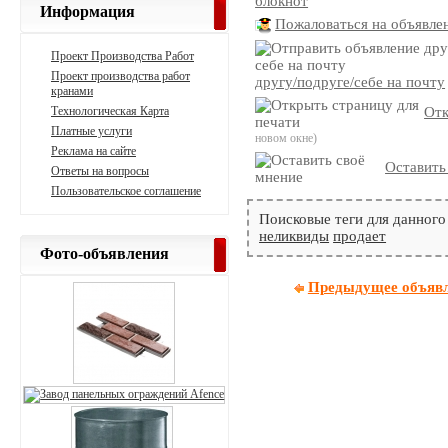
блокнот
Информация
Пожаловаться на объявле
Проект Производства Работ
Проект производства работ
другу/подруге/себе на почту
кранами
Технологическая Карта
Отк
Платные услуги
новом окне)
Реклама на сайте
Оставить
Ответы на вопросы
Пользовательское соглашение
Поисковые теги для данного
неликвиды
продает
Фото-объявления
Предыдущее объяв