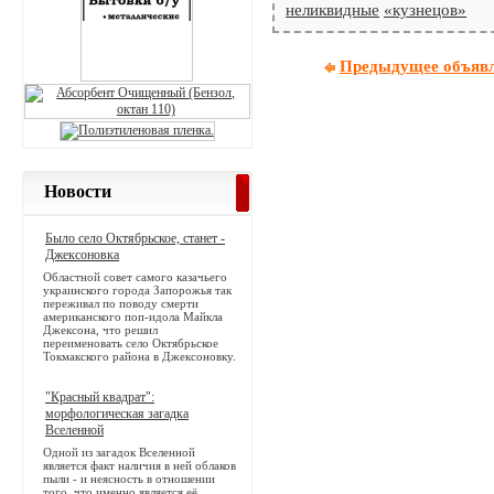
неликвидные
«кузнецов»
Предыдущее объяв
Новости
Было село Октябрьское, станет -
Джексоновка
Областной совет самого казачьего
украинского города Запорожья так
переживал по поводу смерти
американского поп-идола Майкла
Джексона, что решил
переименовать село Октябрьское
Токмакского района в Джексоновку.
"Красный квадрат":
морфологическая загадка
Вселенной
Одной из загадок Вселенной
является факт наличия в ней облаков
пыли - и неясность в отношении
того, что именно является её