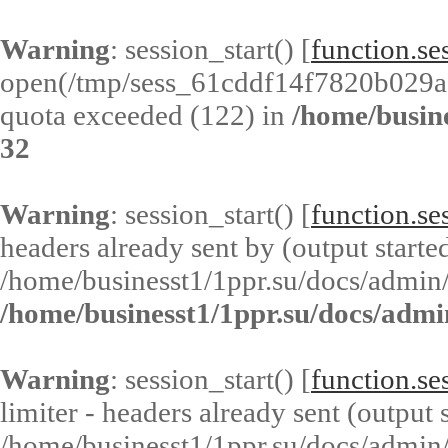
Warning
: session_start() [
function.ses
open(/tmp/sess_61cddf14f7820b029a
quota exceeded (122) in
/home/busin
32
Warning
: session_start() [
function.ses
headers already sent by (output started
/home/businesst1/1ppr.su/docs/admin/
/home/businesst1/1ppr.su/docs/admi
Warning
: session_start() [
function.ses
limiter - headers already sent (output s
/home/businesst1/1ppr.su/docs/admin/