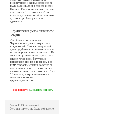
генератором и каким образом эта
пыль рассеивается в пространстве.
Пыли во Вселенной много - однако
достаточно "убедительных" по
производительности её источников
до сих пор обнаружить не
удавалось.
Черкизовский рынок ожил после
смерти
Уже больше трех недель
Черкизовский рынок закрыт для
покупателей. Уже на следующий
день судебные приставы опечатали
контейнеры и склады с товаром. Но
жизнь на рынке кипит - туда-сюда
снуют грузовики. Вот только
приезжают они не с товаром, а за
ним: торговцы спешно вывозят со
складов ширпотреб. За это, по их
словам, приходится платить от 2 до
10 тысяч долларов за машину в
зависимости от ее
грузоподъемности.
Все новости
|
Добавить новость
Всего
2165
объявлений
Сегодня ничего не было добавлено