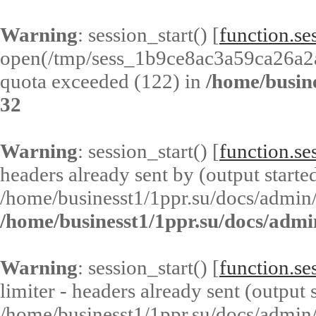
Warning
: session_start() [
function.ses
open(/tmp/sess_1b9ce8ac3a59ca26a2
quota exceeded (122) in
/home/busin
32
Warning
: session_start() [
function.ses
headers already sent by (output started
/home/businesst1/1ppr.su/docs/admin/
/home/businesst1/1ppr.su/docs/admi
Warning
: session_start() [
function.ses
limiter - headers already sent (output s
/home/businesst1/1ppr.su/docs/admin/