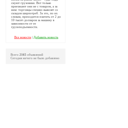
снуют грузовики. Вот только
приезжают они не с товаром, а за
ним: торговцы спешно вывозят со
складов ширпотреб. За это, по их
словам, приходится платить от 2 до
10 тысяч долларов за машину в
зависимости от ее
грузоподъемности.
Все новости
|
Добавить новость
Всего
2165
объявлений
Сегодня ничего не было добавлено