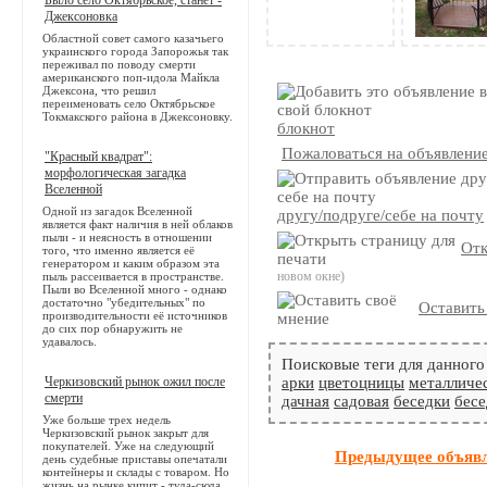
Джексоновка
Областной совет самого казачьего
украинского города Запорожья так
переживал по поводу смерти
американского поп-идола Майкла
Джексона, что решил
переименовать село Октябрьское
Токмакского района в Джексоновку.
блокнот
Пожаловаться на объявлени
"Красный квадрат":
морфологическая загадка
Вселенной
Одной из загадок Вселенной
другу/подруге/себе на почту
является факт наличия в ней облаков
пыли - и неясность в отношении
Отк
того, что именно является её
генератором и каким образом эта
новом окне)
пыль рассеивается в пространстве.
Пыли во Вселенной много - однако
достаточно "убедительных" по
Оставить
производительности её источников
до сих пор обнаружить не
удавалось.
Поисковые теги для данного
Черкизовский рынок ожил после
арки
цветоцницы
металличе
смерти
дачная
садовая
беседки
бесе
Уже больше трех недель
Черкизовский рынок закрыт для
покупателей. Уже на следующий
Предыдущее объяв
день судебные приставы опечатали
контейнеры и склады с товаром. Но
жизнь на рынке кипит - туда-сюда