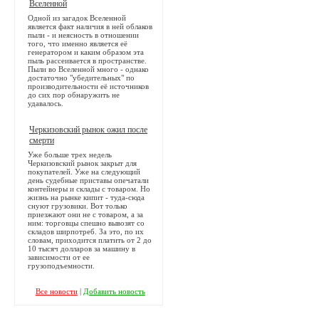
Вселенной
Одной из загадок Вселенной
является факт наличия в ней облаков
пыли - и неясность в отношении
того, что именно является её
генератором и каким образом эта
пыль рассеивается в пространстве.
Пыли во Вселенной много - однако
достаточно "убедительных" по
производительности её источников
до сих пор обнаружить не
удавалось.
Черкизовский рынок ожил после
смерти
Уже больше трех недель
Черкизовский рынок закрыт для
покупателей. Уже на следующий
день судебные приставы опечатали
контейнеры и склады с товаром. Но
жизнь на рынке кипит - туда-сюда
снуют грузовики. Вот только
приезжают они не с товаром, а за
ним: торговцы спешно вывозят со
складов ширпотреб. За это, по их
словам, приходится платить от 2 до
10 тысяч долларов за машину в
зависимости от ее
грузоподъемности.
Все новости
|
Добавить новость