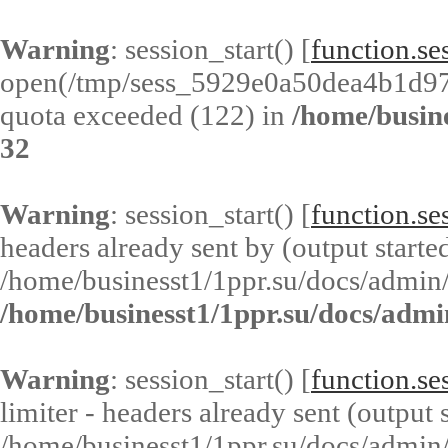
Warning
: session_start() [
function.ses
open(/tmp/sess_5929e0a50dea4b1d9
quota exceeded (122) in
/home/busin
32
Warning
: session_start() [
function.ses
headers already sent by (output started
/home/businesst1/1ppr.su/docs/admin/
/home/businesst1/1ppr.su/docs/admi
Warning
: session_start() [
function.ses
limiter - headers already sent (output s
/home/businesst1/1ppr.su/docs/admin/