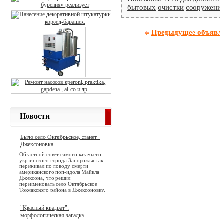
бытовых
очистки
сооружен
Предыдущее объяв
Новости
Было село Октябрьское, станет -
Джексоновка
Областной совет самого казачьего
украинского города Запорожья так
переживал по поводу смерти
американского поп-идола Майкла
Джексона, что решил
переименовать село Октябрьское
Токмакского района в Джексоновку.
"Красный квадрат":
морфологическая загадка