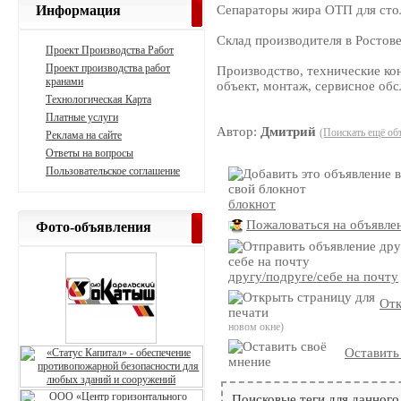
Информация
Сепараторы жира ОТП для стол
Склад производителя в Ростове
Проект Производства Работ
Проект производства работ
Производство, технические ко
кранами
объект, монтаж, сервисное об
Технологическая Карта
Платные услуги
Автор:
Дмитрий
(Поискать ещё об
Реклама на сайте
Ответы на вопросы
Пользовательское соглашение
блокнот
Пожаловаться на объявле
Фото-объявления
другу/подруге/себе на почту
Отк
новом окне)
Оставить
Поисковые теги для данного