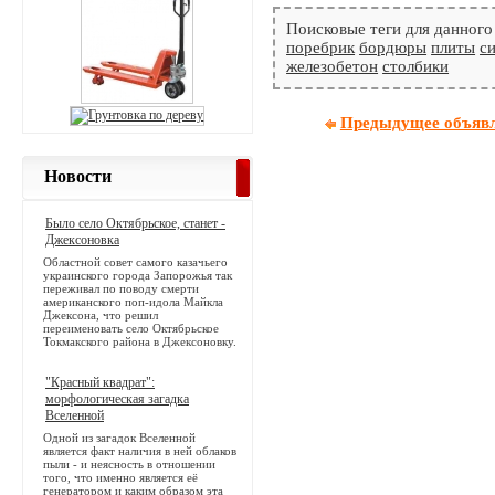
Поисковые теги для данного
поребрик
бордюры
плиты
с
железобетон
столбики
Предыдущее объяв
Новости
Было село Октябрьское, станет -
Джексоновка
Областной совет самого казачьего
украинского города Запорожья так
переживал по поводу смерти
американского поп-идола Майкла
Джексона, что решил
переименовать село Октябрьское
Токмакского района в Джексоновку.
"Красный квадрат":
морфологическая загадка
Вселенной
Одной из загадок Вселенной
является факт наличия в ней облаков
пыли - и неясность в отношении
того, что именно является её
генератором и каким образом эта