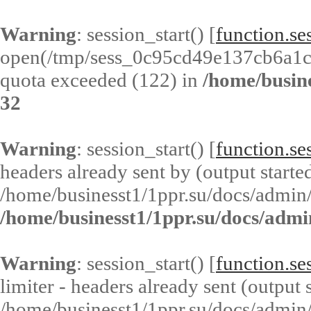
Warning
: session_start() [
function.ses
open(/tmp/sess_0c95cd49e137cb6a1c
quota exceeded (122) in
/home/busin
32
Warning
: session_start() [
function.ses
headers already sent by (output started
/home/businesst1/1ppr.su/docs/admin/
/home/businesst1/1ppr.su/docs/admi
Warning
: session_start() [
function.ses
limiter - headers already sent (output s
/home/businesst1/1ppr.su/docs/admin/