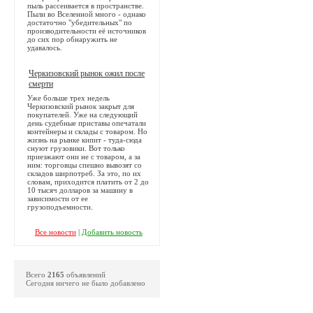
пыль рассеивается в пространстве.
Пыли во Вселенной много - однако
достаточно "убедительных" по
производительности её источников
до сих пор обнаружить не
удавалось.
Черкизовский рынок ожил после
смерти
Уже больше трех недель
Черкизовский рынок закрыт для
покупателей. Уже на следующий
день судебные приставы опечатали
контейнеры и склады с товаром. Но
жизнь на рынке кипит - туда-сюда
снуют грузовики. Вот только
приезжают они не с товаром, а за
ним: торговцы спешно вывозят со
складов ширпотреб. За это, по их
словам, приходится платить от 2 до
10 тысяч долларов за машину в
зависимости от ее
грузоподъемности.
Все новости
|
Добавить новость
Всего
2165
объявлений
Сегодня ничего не было добавлено