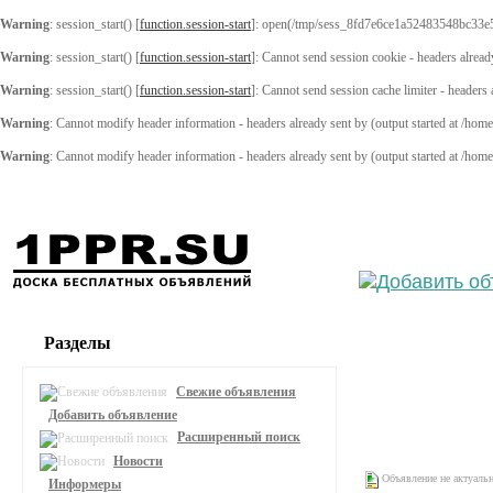
Warning
: session_start() [
function.session-start
]: open(/tmp/sess_8fd7e6ce1a52483548bc33e
Warning
: session_start() [
function.session-start
]: Cannot send session cookie - headers alread
Warning
: session_start() [
function.session-start
]: Cannot send session cache limiter - headers
Warning
: Cannot modify header information - headers already sent by (output started at /ho
Warning
: Cannot modify header information - headers already sent by (output started at /ho
Выберите
Разделы
Свежие объявления
Добавить объявление
Расширенный поиск
Новости
Объявление не актуаль
Информеры