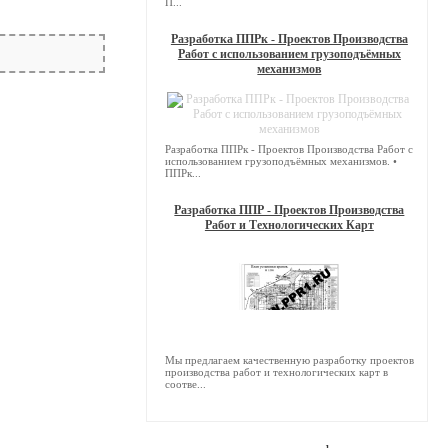
П...
Разработка ППРк - Проектов Производства
Работ с использованием грузоподъёмных
механизмов
Разработка ППРк - Проектов Производства Работ с
использованием грузоподъёмных механизмов. •
ППРк...
Разработка ППР - Проектов Производства
Работ и Технологических Карт
Мы предлагаем качественную разработку проектов
производства работ и технологических карт в
соотве...