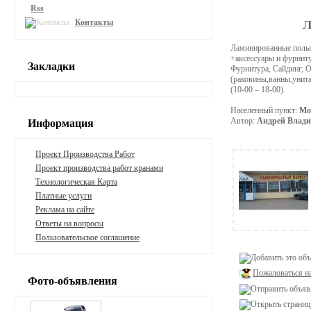
Rss
Контакты
Л
Ламинированные полы +
+аксессуары и фурни
Закладки
Фурнитура, Сайдинг, О
(раковины,ванны,унит
(10-00 – 18-00).
Населенный пункт:
Мо
Автор:
Андрей Влад
Информация
Проект Производства Работ
Проект производства работ кранами
Технологическая Карта
Платные услуги
Реклама на сайте
Ответы на вопросы
Пользовательское соглашение
Пожаловаться н
Фото-объявления