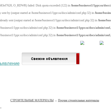
583ef7620, O_RDWR) failed: Disk quota exceeded (122) in
/home/businesst1/1ppr.su/docs
y sent by (output started at /home/businesst1/1ppr.su/docs/admin/conf.php:32) in
/home/busine
 already sent (output started at /home/businesst1/1ppr.su/docs/admin/conf.php:32) in
/home/bus
me/businesst1/1ppr.su/docs/admin/conf.php:32) in
/home/businesst1/1ppr.su/docs/admin/conf
me/businesst1/1ppr.su/docs/admin/conf.php:32) in
/home/businesst1/1ppr.su/docs/admin/conf
 населённый пункт
Войти
Зарегистрироваться
СТРОИТЕЛЬНЫЕ МАТЕРИАЛЫ
→
Прочие строительные материалы
но