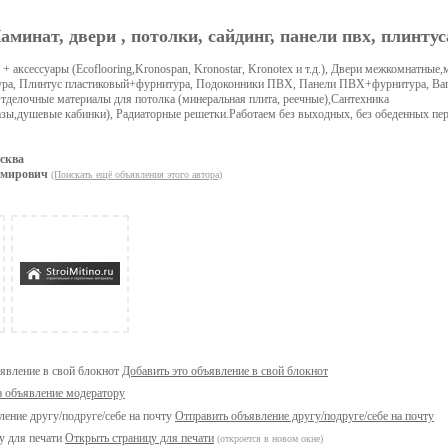
аминат, двери , потолки, сайдинг, панели пвх, плинтус
 аксессуары (Ecoflooring,Kronospan, Kronostar, Kronotex и т.д.), Двери межкомнатные,
тура, Плинтус пластиковый+фурнитура, Подоконники ПВХ, Панели ПВХ+фурнитура, В
тделочные материалы для потолка (минеральная плита, реечные),Сантехника
азы,душевые кабинки), Радиаторные решетки.Работаем без выходных, без обеденных пе
сква
имирович
(Поискать ещё объявления этого автора)
Добавить это объявление в свой блокнот
а объявление модератору
Отправить объявление другу/подруге/себе на почту
Открыть страницу для печати
(откроется в новом окне)