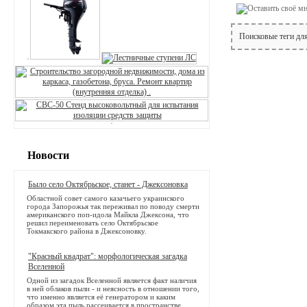
Поисковые теги дл
Новости
Было село Октябрьское, станет - Джексоновка
Областной совет самого казачьего украинского
города Запорожья так переживал по поводу смерти
американского поп-идола Майкла Джексона, что
решил переименовать село Октябрьское
Токмакского района в Джексоновку.
"Красный квадрат": морфологическая загадка
Вселенной
Одной из загадок Вселенной является факт наличия
в ней облаков пыли - и неясность в отношении того,
что именно является её генератором и каким
образом эта пыль рассеивается в пространстве.