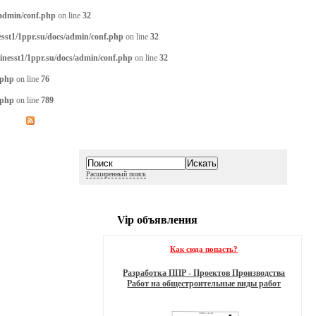
/admin/conf.php
on line
32
sst1/1ppr.su/docs/admin/conf.php
on line
32
inesst1/1ppr.su/docs/admin/conf.php
on line
32
.php
on line
76
.php
on line
789
Расширенный поиск
Vip объявления
Как сюда попасть?
Разработка ППР - Проектов Производства
Работ на общестроительные виды работ