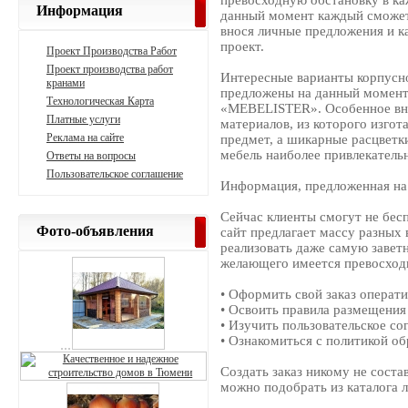
превосходную обстановку в ка
Информация
данный момент каждый сможет 
внося личные предложения и ка
проект.
Проект Производства Работ
Проект производства работ
Интересные варианты корпусно
кранами
предложены на данный момент
Технологическая Карта
«MEBELISTER». Особенное вни
Платные услуги
материалов, из которого изгот
Реклама на сайте
предмет, а шикарные расцветк
мебель наиболее привлекатель
Ответы на вопросы
Пользовательское соглашение
Информация, предложенная на
Сейчас клиенты смогут не бес
Фото-объявления
сайт предлагает массу разных
реализовать даже самую завет
желающего имеется превосход
• Оформить свой заказ операти
• Освоить правила размещения 
• Изучить пользовательское со
• Ознакомиться с политикой о
Создать заказ никому не соста
можно подобрать из каталога 