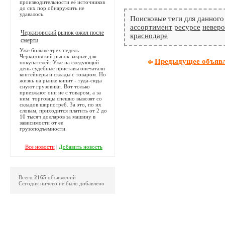
производительности её источников
до сих пор обнаружить не
удавалось.
Поисковые теги для данного
ассортимент
ресурсе
невер
Черкизовский рынок ожил после
краснодаре
смерти
Уже больше трех недель
Черкизовский рынок закрыт для
Предыдущее объяв
покупателей. Уже на следующий
день судебные приставы опечатали
контейнеры и склады с товаром. Но
жизнь на рынке кипит - туда-сюда
снуют грузовики. Вот только
приезжают они не с товаром, а за
ним: торговцы спешно вывозят со
складов ширпотреб. За это, по их
словам, приходится платить от 2 до
10 тысяч долларов за машину в
зависимости от ее
грузоподъемности.
Все новости
|
Добавить новость
Всего
2165
объявлений
Сегодня ничего не было добавлено