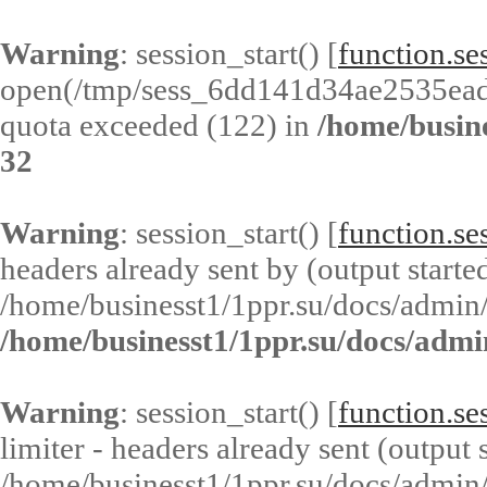
Warning
: session_start() [
function.ses
open(/tmp/sess_6dd141d34ae2535ead
quota exceeded (122) in
/home/busin
32
Warning
: session_start() [
function.ses
headers already sent by (output started
/home/businesst1/1ppr.su/docs/admin/
/home/businesst1/1ppr.su/docs/admi
Warning
: session_start() [
function.ses
limiter - headers already sent (output s
/home/businesst1/1ppr.su/docs/admin/