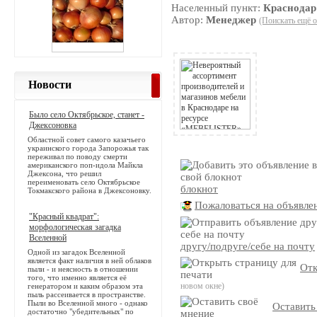
Населенный пункт:
Краснодар
Автор:
Менеджер
(Поискать ещё о
Новости
Было село Октябрьское, станет -
Джексоновка
Областной совет самого казачьего
украинского города Запорожья так
переживал по поводу смерти
американского поп-идола Майкла
Джексона, что решил
переименовать село Октябрьское
блокнот
Токмакского района в Джексоновку.
Пожаловаться на объявле
"Красный квадрат":
морфологическая загадка
Вселенной
другу/подруге/себе на почту
Одной из загадок Вселенной
является факт наличия в ней облаков
Отк
пыли - и неясность в отношении
того, что именно является её
новом окне)
генератором и каким образом эта
пыль рассеивается в пространстве.
Пыли во Вселенной много - однако
Оставить
достаточно "убедительных" по