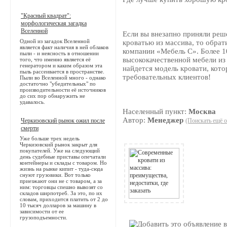
"Красный квадрат":
морфологическая загадка
Вселенной
Если вы внезапно приняли реш
Одной из загадок Вселенной
кроватью из массива, то обрат
является факт наличия в ней облаков
компании «Мебель С». Более 1
пыли - и неясность в отношении
высококачественной мебели из 
того, что именно является её
генератором и каким образом эта
найдется модель кровати, кот
пыль рассеивается в пространстве.
требовательных клиентов!
Пыли во Вселенной много - однако
достаточно "убедительных" по
производительности её источников
до сих пор обнаружить не
удавалось.
Населенный пункт:
Москва
Автор:
Менеджер
Черкизовский рынок ожил после
(Поискать ещё о
смерти
Уже больше трех недель
Черкизовский рынок закрыт для
покупателей. Уже на следующий
день судебные приставы опечатали
контейнеры и склады с товаром. Но
жизнь на рынке кипит - туда-сюда
снуют грузовики. Вот только
приезжают они не с товаром, а за
ним: торговцы спешно вывозят со
складов ширпотреб. За это, по их
словам, приходится платить от 2 до
10 тысяч долларов за машину в
зависимости от ее
грузоподъемности.