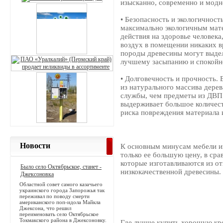
изысканно, современно и модн
• Безопасность и экологичност
максимально экологичным мате
действия на здоровье человека,
воздух в помещении никаких 
породы древесины могут выдел
лучшему засыпанию и спокойно
• Долговечность и прочность. 
из натурального массива дере
службы, чем предметы из ДВП 
выдерживает большое количест
риска повреждения материала 
Новости
К основным минусам мебели из
только ее большую цену, в ср
которые изготавливаются из о
Было село Октябрьское, станет -
низкокачественной древесины.
Джексоновка
Областной совет самого казачьего
украинского города Запорожья так
переживал по поводу смерти
американского поп-идола Майкла
Джексона, что решил
переименовать село Октябрьское
Токмакского района в Джексоновку.
Где лучше купить хорошую кро