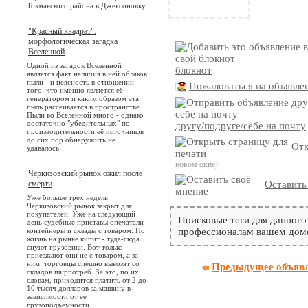
Токмакского района в Джексоновку.
"Красный квадрат":
морфологическая загадка
Вселенной
Одной из загадок Вселенной
блокнот
является факт наличия в ней облаков
пыли - и неясность в отношении
Пожаловаться на объявле
того, что именно является её
генератором и каким образом эта
пыль рассеивается в пространстве.
Пыли во Вселенной много - однако
достаточно "убедительных" по
другу/подруге/себе на почту
производительности её источников
до сих пор обнаружить не
Отк
удавалось.
новом окне)
Черкизовский рынок ожил после
смерти
Оставить
Уже больше трех недель
Черкизовский рынок закрыт для
покупателей. Уже на следующий
Поисковые теги для данного
день судебные приставы опечатали
контейнеры и склады с товаром. Но
профессионалам
вашем
дом
жизнь на рынке кипит - туда-сюда
снуют грузовики. Вот только
приезжают они не с товаром, а за
ним: торговцы спешно вывозят со
Предыдущее объяв
складов ширпотреб. За это, по их
словам, приходится платить от 2 до
10 тысяч долларов за машину в
зависимости от ее
грузоподъемности.