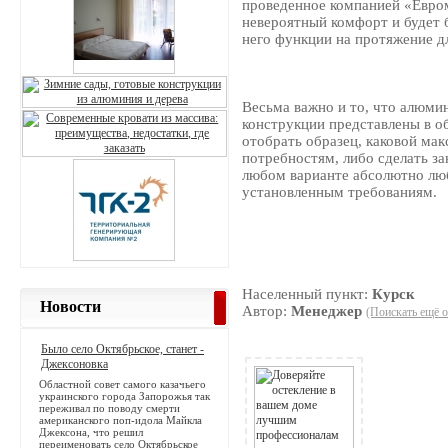
проведенное компанией «Евром
невероятный комфорт и будет 
него функции на протяжение д
Весьма важно и то, что алюми
конструкции представлены в о
отобрать образец, каковой ма
потребностям, либо сделать за
любом варианте абсолютно люб
установленным требованиям.
Населенный пункт:
Курск
Новости
Автор:
Менеджер
(Поискать ещё о
Было село Октябрьское, станет -
Джексоновка
Областной совет самого казачьего
украинского города Запорожья так
переживал по поводу смерти
американского поп-идола Майкла
Джексона, что решил
переименовать село Октябрьское