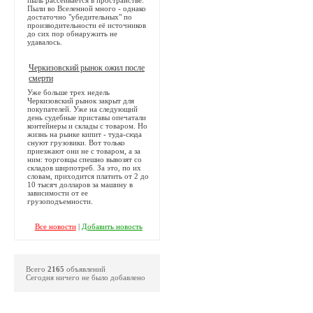
Пыли во Вселенной много - однако
достаточно "убедительных" по
производительности её источников
до сих пор обнаружить не
удавалось.
Черкизовский рынок ожил после
смерти
Уже больше трех недель
Черкизовский рынок закрыт для
покупателей. Уже на следующий
день судебные приставы опечатали
контейнеры и склады с товаром. Но
жизнь на рынке кипит - туда-сюда
снуют грузовики. Вот только
приезжают они не с товаром, а за
ним: торговцы спешно вывозят со
складов ширпотреб. За это, по их
словам, приходится платить от 2 до
10 тысяч долларов за машину в
зависимости от ее
грузоподъемности.
Все новости
|
Добавить новость
Всего
2165
объявлений
Сегодня ничего не было добавлено