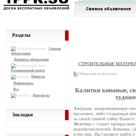
Разделы
Свежие
объявления
Добавить объявление
СТРОИТЕЛЬНЫЕ МАТЕРИ
Расширенный поиск
Объявление не актуально
Новости
Информеры
Калитки кованые, св
Rss
Контакты
художе
Ажурная, зачаровывающая свое
прохожих, либо создающая впе
Закладки
за своей спиной тайну Вашего 
Железяка » станет прекрасны
недоброжелателей. Кованые, с
и без них. Вы сможете найти у