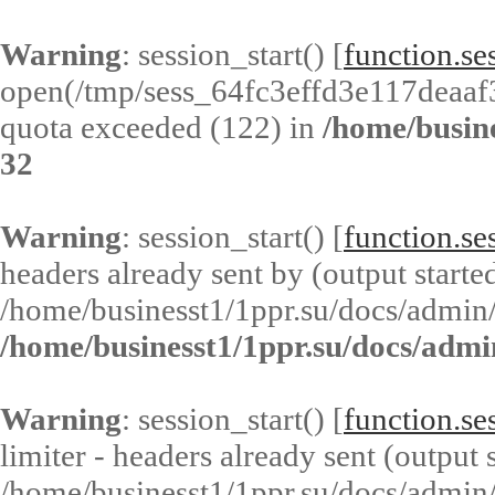
Warning
: session_start() [
function.ses
open(/tmp/sess_64fc3effd3e117deaa
quota exceeded (122) in
/home/busin
32
Warning
: session_start() [
function.ses
headers already sent by (output started
/home/businesst1/1ppr.su/docs/admin/
/home/businesst1/1ppr.su/docs/admi
Warning
: session_start() [
function.ses
limiter - headers already sent (output s
/home/businesst1/1ppr.su/docs/admin/