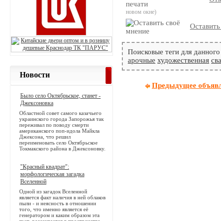
новом окне)
Оставить
Поисковые теги для данного
арочные
художественная
св
Новости
Предыдущее объяв
Было село Октябрьское, станет -
Джексоновка
Областной совет самого казачьего
украинского города Запорожья так
переживал по поводу смерти
американского поп-идола Майкла
Джексона, что решил
переименовать село Октябрьское
Токмакского района в Джексоновку.
"Красный квадрат":
морфологическая загадка
Вселенной
Одной из загадок Вселенной
является факт наличия в ней облаков
пыли - и неясность в отношении
того, что именно является её
генератором и каким образом эта
пыль рассеивается в пространстве.