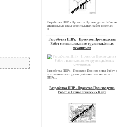
Разработка ППР - Проектов Производства Работ на
специальные виды строительных работ включая: -
П...
Разработка ППРк - Проектов Производства
Работ с использованием грузоподъёмных
механизмов
Разработка ППРк - Проектов Производства Работ с
использованием грузоподъёмных механизмов. •
ППРк...
Разработка ППР - Проектов Производства
Работ и Технологических Карт