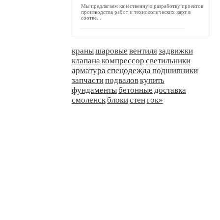
Мы предлагаем качественную разработку проектов
производства работ и технологических карт в
соотве...
краны
шаровые
вентиля
задвижки
клапана
компрессор
светильники
арматура
спецодежда
подшипники
запчасти
подвалов
купить
фундаменты
бетонные
доставка
смоленск
блоки
стен
гок»