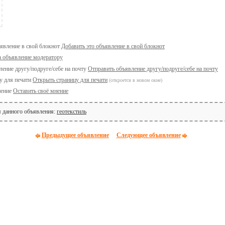
Добавить это объявление в свой блокнот
а объявление модератору
Отправить объявление другу/подруге/себе на почту
Открыть страницу для печати
(откроется в новом окне)
Оставить своё мнение
я данного объявления:
геотекстиль
Предыдущее объявление
Следующее объявление