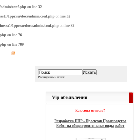
s/admin/conf.php
on line
32
sst1/1ppr.su/docs/admin/conf.php
on line
32
inesst1/1ppr.su/docs/admin/conf.php
on line
32
.php
on line
76
.php
on line
789
Расширенный поиск
Vip объявления
Как сюда попасть?
Разработка ППР - Проектов Производства
Работ на общестроительные виды работ