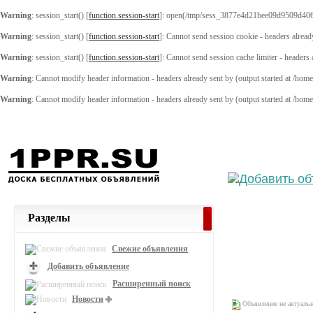
Warning
: session_start() [
function.session-start
]: open(/tmp/sess_3877e4d21bee09d9509d406
Warning
: session_start() [
function.session-start
]: Cannot send session cookie - headers alread
Warning
: session_start() [
function.session-start
]: Cannot send session cache limiter - headers
Warning
: Cannot modify header information - headers already sent by (output started at /ho
Warning
: Cannot modify header information - headers already sent by (output started at /ho
Выберите
Разделы
Свежие объявления
Добавить объявление
Расширенный поиск
Новости
Объявление не актуаль