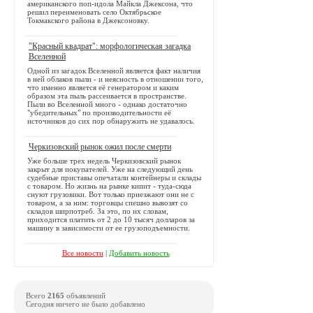
американского поп-идола Майкла Джексона, что
решил переименовать село Октябрьское
Токмакского района в Джексоновку.
"Красный квадрат": морфологическая загадка
Вселенной
Одной из загадок Вселенной является факт наличия
в ней облаков пыли - и неясность в отношении того,
что именно является её генератором и каким
образом эта пыль рассеивается в пространстве.
Пыли во Вселенной много - однако достаточно
"убедительных" по производительности её
источников до сих пор обнаружить не удавалось.
Черкизовский рынок ожил после смерти
Уже больше трех недель Черкизовский рынок
закрыт для покупателей. Уже на следующий день
судебные приставы опечатали контейнеры и склады
с товаром. Но жизнь на рынке кипит - туда-сюда
снуют грузовики. Вот только приезжают они не с
товаром, а за ним: торговцы спешно вывозят со
складов ширпотреб. За это, по их словам,
приходится платить от 2 до 10 тысяч долларов за
машину в зависимости от ее грузоподъемности.
Все новости
|
Добавить новость
Всего
2165
объявлений
Сегодня ничего не было добавлено