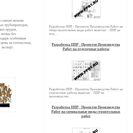
по самым низким
ных трубопроводов,
Разработка ППР - Проектов Производства Работ на
ных прудов,
общестроительные виды работ включая: - ППР на
 почвы без
под...
годаря особенным
цены на геотекстиль,
Разработка ППР - Проектов Производства
 экспорт.
Работ на отделочные работы
Разработка ППР - Проектов Производства Работ на
отделочные работы включая: - ППР на
производство...
Разработка ППР - Проектов Производства
Работ на специальные виды строительных
работ