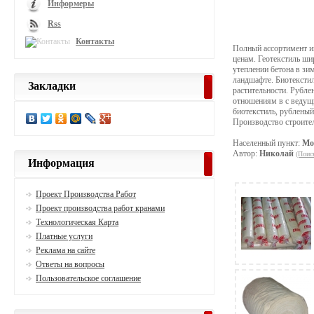
Информеры
Rss
Контакты
Полный ассортимент иг
ценам. Геотекстиль ши
утеплении бетона в зи
ландшафте. Биотекстил
Закладки
растительности. Рубл
отношениям в с ведущи
биотекстиль, рубленый
Производство строите
Населенный пункт:
Мо
Автор:
Николай
(Поис
Информация
Проект Производства Работ
Проект производства работ кранами
Технологическая Карта
Платные услуги
Реклама на сайте
Ответы на вопросы
Пользовательское соглашение