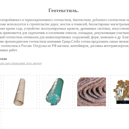
Геотекстиль.
лопробивного и термоскрепленного геотекстиля, биотекстиля, рубленого геотекстиля 
роко используется в строительстве дорог, мостов и тоннелей, балластировке магистраль
мнее время года, устройстве эксплуатируемых кровель, дренажных системах, искусствен
ь применяется для укрепления и озеленения откосов, площадок, рекультивации участков
еный геотекстиль оптимален для конноспортивных сооружений, ферм, конюшен и др. Бла
м производителем геотекстиля компания Гранд-Стейл готова предложить самые низкие 
 геотекстиль в России. Отгрузка по РФ вагонов, контейнеров, доставка автотранспортом,
льных работ.
сква
кать ещё объявления этого автора)