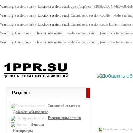
Warning
: session_start() [
function.session-start
]: open(/tmp/sess_826f6c61054f74d9768b1eb
Warning
: session_start() [
function.session-start
]: Cannot send session cookie - headers alread
Warning
: session_start() [
function.session-start
]: Cannot send session cache limiter - headers
Warning
: Cannot modify header information - headers already sent by (output started at /ho
Warning
: Cannot modify header information - headers already sent by (output started at /ho
Выберите
Разделы
Свежие объявления
Добавить объявление
Расширенный поиск
Новости
Объявление не актуаль
Информеры