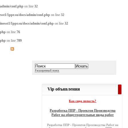
/admin/conf.php
on line
32
sst1/1ppr.su/docs/admin/conf.php
on line
32
inesst1/1ppr.su/docs/admin/conf.php
on line
32
.php
on line
76
.php
on line
789
Расширенный поиск
Vip объявления
Как сюда попасть?
Разработка ППР - Проектов Производства
Работ на общестроительные виды работ
Разработка ППР - Проектов Производства Работ на