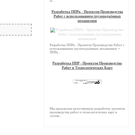
П...
Разработка ППРк - Проектов Производства
Работ с использованием грузоподъёмных
механизмов
Разработка ППРк - Проектов Производства Работ с
использованием грузоподъёмных механизмов. •
ППРк...
Разработка ППР - Проектов Производства
Работ и Технологических Карт
Мы предлагаем качественную разработку проектов
производства работ и технологических карт в
соотве...