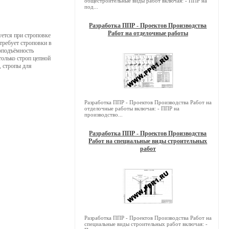
общестроительные виды работ включая: - ППР на
под...
Разработка ППР - Проектов Производства
Работ на отделочные работы
уется при строповке
требует строповки в
зоподъёмность
только строп цепной
, стропы для
Разработка ППР - Проектов Производства Работ на
отделочные работы включая: - ППР на
производство...
Разработка ППР - Проектов Производства
Работ на специальные виды строительных
работ
Разработка ППР - Проектов Производства Работ на
специальные виды строительных работ включая: -