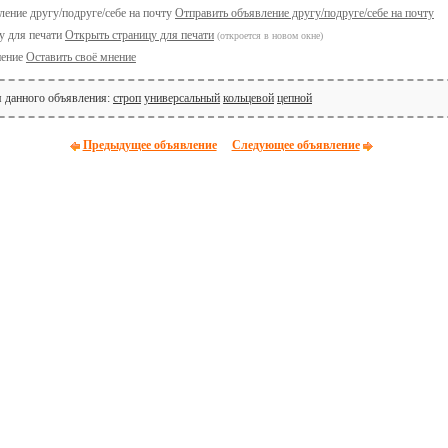
Отправить объявление другу/подруге/себе на почту
Открыть страницу для печати
(откроется в новом окне)
Оставить своё мнение
я данного объявления:
строп
универсальный
кольцевой
цепной
Предыдущее объявление
Следующее объявление