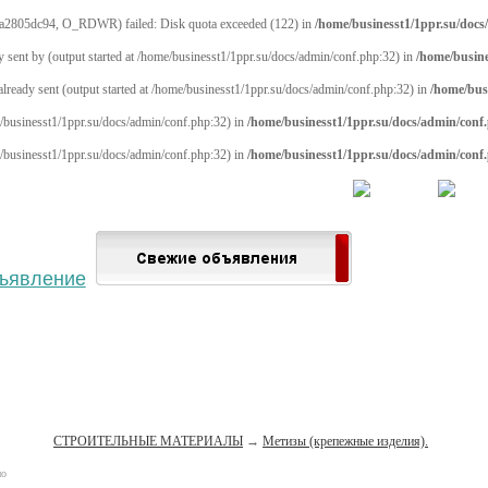
a2805dc94, O_RDWR) failed: Disk quota exceeded (122) in
/home/businesst1/1ppr.su/docs
y sent by (output started at /home/businesst1/1ppr.su/docs/admin/conf.php:32) in
/home/busine
 already sent (output started at /home/businesst1/1ppr.su/docs/admin/conf.php:32) in
/home/bus
me/businesst1/1ppr.su/docs/admin/conf.php:32) in
/home/businesst1/1ppr.su/docs/admin/conf
me/businesst1/1ppr.su/docs/admin/conf.php:32) in
/home/businesst1/1ppr.su/docs/admin/conf
 населённый пункт
Войти
Зарегистрироваться
СТРОИТЕЛЬНЫЕ МАТЕРИАЛЫ
→
Метизы (крепежные изделия).
но