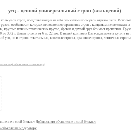
усц - цепной универсальный строп (кольцевой)
кольцевой строп, представляющий из себя замкнутый кольцевой отрезок цепи. Использ
рузов, особенности которых не позволяют применить строп с концевыми элементами, а 
бы, круглые пачки металлических прутов, бревна и другой груз без мест крепления. Гру
0 до 30,2 т. Диаметр цепи от 6 до 22 мм. В нашей компании Вы всегда можете купить не 
ой усц, но и стропы текстильные, канатные стропы, крановые стропы, ленточные стропы
искать ещё объявления этого автора)
Добавить это объявление в свой блокнот
а объявление модератору