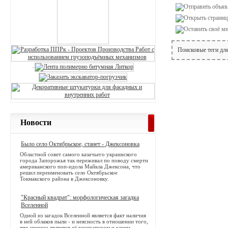
Поисковые теги дл
Новости
Было село Октябрьское, станет - Джексоновка
Областной совет самого казачьего украинского
города Запорожья так переживал по поводу смерти
американского поп-идола Майкла Джексона, что
решил переименовать село Октябрьское
Токмакского района в Джексоновку.
"Красный квадрат": морфологическая загадка
Вселенной
Одной из загадок Вселенной является факт наличия
в ней облаков пыли - и неясность в отношении того,
что именно является её генератором и каким