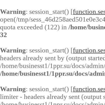
Warning
: session_start() [
function.ses
open(/tmp/sess_46d258aed501e0e3c
quota exceeded (122) in
/home/busin
32
Warning
: session_start() [
function.ses
headers already sent by (output started
/home/businesst1/1ppr.su/docs/admin/
/home/businesst1/1ppr.su/docs/admi
Warning
: session_start() [
function.ses
limiter - headers already sent (output s
/home/businesst1/1ppr.su/docs/admin/