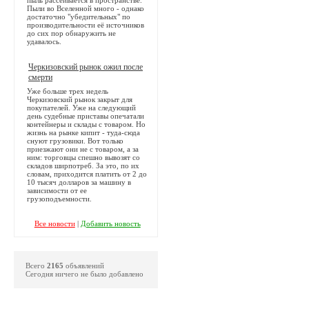
Пыли во Вселенной много - однако
достаточно "убедительных" по
производительности её источников
до сих пор обнаружить не
удавалось.
Черкизовский рынок ожил после
смерти
Уже больше трех недель
Черкизовский рынок закрыт для
покупателей. Уже на следующий
день судебные приставы опечатали
контейнеры и склады с товаром. Но
жизнь на рынке кипит - туда-сюда
снуют грузовики. Вот только
приезжают они не с товаром, а за
ним: торговцы спешно вывозят со
складов ширпотреб. За это, по их
словам, приходится платить от 2 до
10 тысяч долларов за машину в
зависимости от ее
грузоподъемности.
Все новости
|
Добавить новость
Всего
2165
объявлений
Сегодня ничего не было добавлено