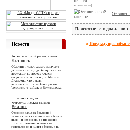
новом окне)
Оставить
Поисковые теги для данного
Предыдущее объяв
Новости
Было село Октябрьское, станет -
Джексоновка
Областной совет самого казачьего
украинского города Запорожья так
переживал по поводу смерти
американского поп-идола Майкла
Джексона, что решил
переименовать село Октябрьское
Токмакского района в Джексоновку.
"Красный квадрат":
морфологическая загадка
Вселенной
Одной из загадок Вселенной
является факт наличия в ней облаков
пыли - и неясность в отношении
того, что именно является её
генератором и каким образом эта
пыль рассеивается в пространстве.