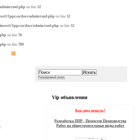
/admin/conf.php
on line
32
sst1/1ppr.su/docs/admin/conf.php
on line
32
inesst1/1ppr.su/docs/admin/conf.php
on line
32
.php
on line
76
.php
on line
789
Расширенный поиск
Vip объявления
Как сюда попасть?
Разработка ППР - Проектов Производства
Работ на общестроительные виды работ
и