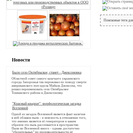
Поисковые теги дл
Новости
Было село Октябрьское, станет - Джексоновка
Областной совет самого казачьего украинского
города Запорожья так переживал по поводу смерти
американского поп-идола Майкла Джексона, что
решил переименовать село Октябрьское
Токмакского района в Джексоновку.
"Красный квадрат": морфологическая загадка
Вселенной
Одной из загадок Вселенной является факт наличия
в ней облаков пыли - и неясность в отношении того,
что именно является её генератором и каким
образом эта пыль рассеивается в пространстве.
Пыли во Вселенной много - однако достаточно
"убедительных" по производительности её