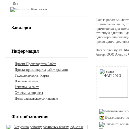
Rss
Контакты
Фольгированный ленто
строительных швов, ст
Закладки
применяется для изол
отличную адгезию и до
односторонний клеящий
производится доставка
Населенный пункт:
Мо
Информация
Автор:
ООО Аларис-
Проект Производства Работ
Проект производства работ кранами
Технологическая Карта
Платные услуги
Реклама на сайте
Ответы на вопросы
Пользовательское соглашение
Фото-объявления
Пожаловаться н