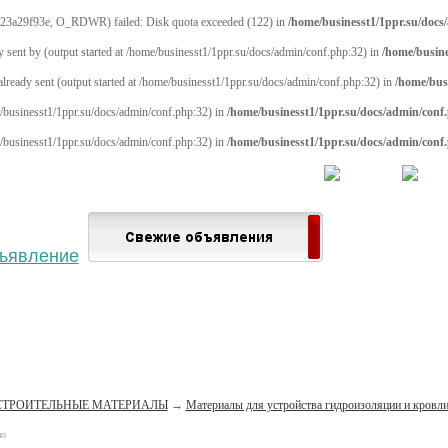
23a29f93e, O_RDWR) failed: Disk quota exceeded (122) in
/home/businesst1/1ppr.su/docs
y sent by (output started at /home/businesst1/1ppr.su/docs/admin/conf.php:32) in
/home/busine
 already sent (output started at /home/businesst1/1ppr.su/docs/admin/conf.php:32) in
/home/bus
me/businesst1/1ppr.su/docs/admin/conf.php:32) in
/home/businesst1/1ppr.su/docs/admin/conf
me/businesst1/1ppr.su/docs/admin/conf.php:32) in
/home/businesst1/1ppr.su/docs/admin/conf
 населённый пункт
Войти
Зарегистрироваться
СТРОИТЕЛЬНЫЕ МАТЕРИАЛЫ
→
Материалы для устройства гидроизоляции и кровл
но