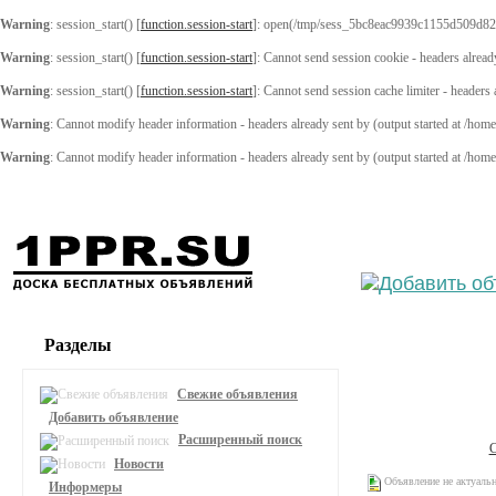
Warning
: session_start() [
function.session-start
]: open(/tmp/sess_5bc8eac9939c1155d509d82
Warning
: session_start() [
function.session-start
]: Cannot send session cookie - headers alread
Warning
: session_start() [
function.session-start
]: Cannot send session cache limiter - headers
Warning
: Cannot modify header information - headers already sent by (output started at /ho
Warning
: Cannot modify header information - headers already sent by (output started at /ho
Выберите
Разделы
Свежие объявления
Добавить объявление
Расширенный поиск
Новости
Объявление не актуаль
Информеры