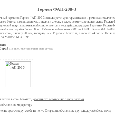
Герлен ФАП-200-3
чный герметик Герлен ФАП-200-3 используется для герметизации и ремонта металличес
ыков бетона, камня, кирпича, металла и стекла, а также герметизирующая лента Герлен
яционной защиты примыканий стеклопакетов к несущей конструкции. Герметик Герлен 
лгий срок службы более 30 лет. Работоспособность от -60С до +120С. Герлен ФАП-200-
ся слой, ширину 200мм, толщину 3мм. В рулоне 12 пог. м, в коробке 24 пог. м. Цены п
 по Москве, М.О., РФ.
сква
Строй
(Поискать ещё объявления этого автора)
Добавить это объявление в свой блокнот
а объявление модератору
Отправить объявление другу/подруге/себе на почту