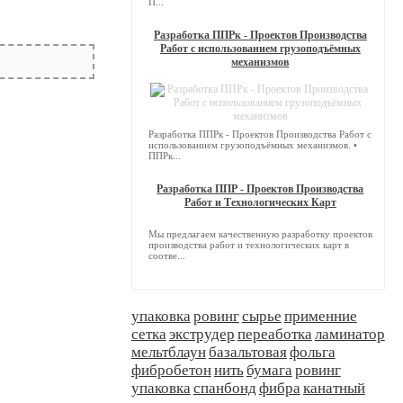
П...
Разработка ППРк - Проектов Производства
Работ с использованием грузоподъёмных
механизмов
Разработка ППРк - Проектов Производства Работ с
использованием грузоподъёмных механизмов. •
ППРк...
Разработка ППР - Проектов Производства
Работ и Технологических Карт
Мы предлагаем качественную разработку проектов
производства работ и технологических карт в
соотве...
упаковка
ровинг
сырье
применние
сетка
экструдер
переаботка
ламинатор
мельтблаун
базальтовая
фольга
фибробетон
нить
бумага
ровинг
упаковка
спанбонд
фибра
канатный