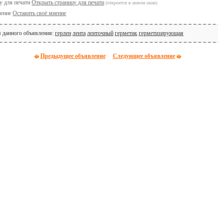
Открыть страницу для печати
(откроется в новом окне)
Оставить своё мнение
я данного объявления:
герлен
лента
ленточный
герметик
герметизирующая
Предыдущее объявление
Следующее объявление