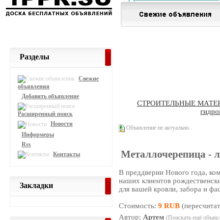
Разделы
Свежие
объявления
Добавить объявление
СТРОИТЕЛЬНЫЕ МАТЕ
гидро
Расширенный поиск
Новости
Объявление не актуально
Информеры
Rss
Металлочерепица - 
Контакты
В преддверии Нового года, ко
наших клиентов рождественск
Закладки
для вашей кровли, забора и фа
Стоимость:
9 RUB
(пересчитат
Автор:
Артем
(Поискать ещё объявл