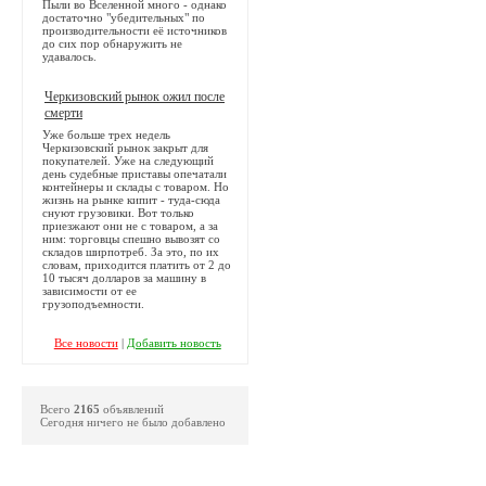
Пыли во Вселенной много - однако
достаточно "убедительных" по
производительности её источников
до сих пор обнаружить не
удавалось.
Черкизовский рынок ожил после
смерти
Уже больше трех недель
Черкизовский рынок закрыт для
покупателей. Уже на следующий
день судебные приставы опечатали
контейнеры и склады с товаром. Но
жизнь на рынке кипит - туда-сюда
снуют грузовики. Вот только
приезжают они не с товаром, а за
ним: торговцы спешно вывозят со
складов ширпотреб. За это, по их
словам, приходится платить от 2 до
10 тысяч долларов за машину в
зависимости от ее
грузоподъемности.
Все новости
|
Добавить новость
Всего
2165
объявлений
Сегодня ничего не было добавлено