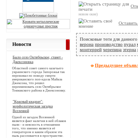
Отк
новом окне)
Оставить
Поисковые теги для данного
Новости
верона
производство
пурал
монтеррей
черепица
этерна
Было село Октябрьское, станет -
Джексоновка
Предыдущее объяв
Областной совет самого казачьего
украинского города Запорожья так
переживал по поводу смерти
американского поп-идола Майкла
Джексона, что решил
переименовать село Октябрьское
Токмакского района в Джексоновку.
"Красный квадрат":
морфологическая загадка
Вселенной
Одной из загадок Вселенной
является факт наличия в ней облаков
пыли - и неясность в отношении
того, что именно является её
генератором и каким образом эта
пыль рассеивается в пространстве.