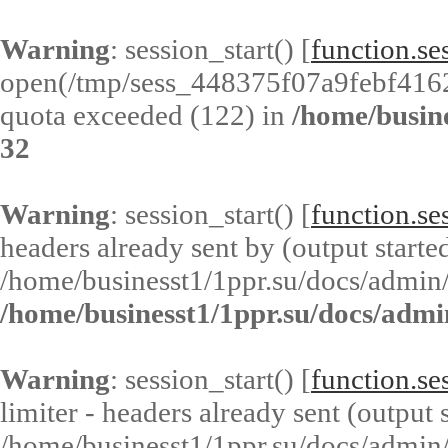
Warning
: session_start() [
function.ses
open(/tmp/sess_448375f07a9febf41
quota exceeded (122) in
/home/busin
32
Warning
: session_start() [
function.ses
headers already sent by (output started
/home/businesst1/1ppr.su/docs/admin/
/home/businesst1/1ppr.su/docs/admi
Warning
: session_start() [
function.ses
limiter - headers already sent (output s
/home/businesst1/1ppr.su/docs/admin/