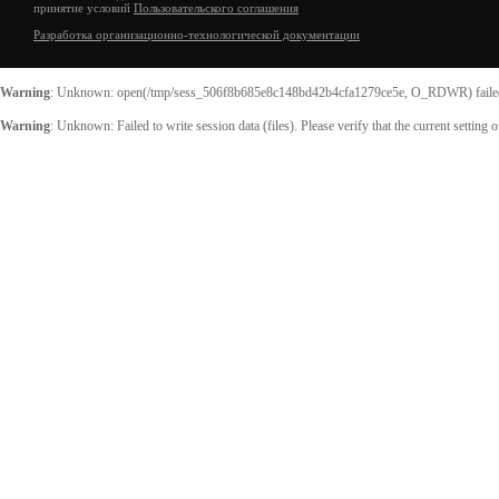
принятие условий
Пользовательского соглашения
Разработка организационно-технологической документации
Warning
: Unknown: open(/tmp/sess_506f8b685e8c148bd42b4cfa1279ce5e, O_RDWR) failed:
Warning
: Unknown: Failed to write session data (files). Please verify that the current setting 