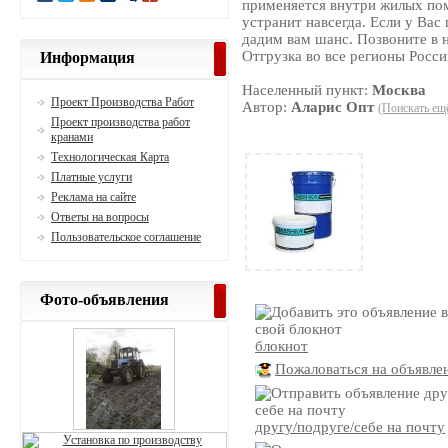
применяется внутри жилых пом
устранит навсегда. Если у Вас
дадим вам шанс. Позвоните в 
Отгрузка во все регионы Росси
Информация
Населенный пункт:
Москва
Проект Производства Работ
Автор:
Аларис Опт
(Поискать ещ
Проект производства работ
кранами
Технологическая Карта
Платные услуги
Реклама на сайте
Ответы на вопросы
Пользовательское соглашение
Фото-объявления
блокнот
Пожаловаться на объявле
другу/подруге/себе на почту