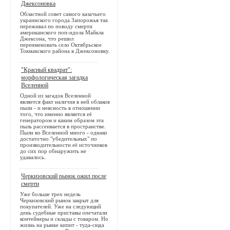
Джексоновка
Областной совет самого казачьего
украинского города Запорожья так
переживал по поводу смерти
американского поп-идола Майкла
Джексона, что решил
переименовать село Октябрьское
Токмакского района в Джексоновку.
"Красный квадрат":
морфологическая загадка
Вселенной
Одной из загадок Вселенной
является факт наличия в ней облаков
пыли - и неясность в отношении
того, что именно является её
генератором и каким образом эта
пыль рассеивается в пространстве.
Пыли во Вселенной много - однако
достаточно "убедительных" по
производительности её источников
до сих пор обнаружить не
удавалось.
Черкизовский рынок ожил после
смерти
Уже больше трех недель
Черкизовский рынок закрыт для
покупателей. Уже на следующий
день судебные приставы опечатали
контейнеры и склады с товаром. Но
жизнь на рынке кипит - туда-сюда