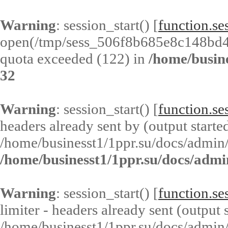
Warning
: session_start() [
function.ses
open(/tmp/sess_506f8b685e8c148bd
quota exceeded (122) in
/home/busin
32
Warning
: session_start() [
function.ses
headers already sent by (output started
/home/businesst1/1ppr.su/docs/admin/
/home/businesst1/1ppr.su/docs/admi
Warning
: session_start() [
function.ses
limiter - headers already sent (output s
/home/businesst1/1ppr.su/docs/admin/