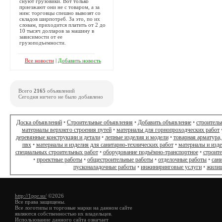
снуют грузовики. Вот только
приезжают они не с товаром, а за
ним: торговцы спешно вывозят со
складов ширпотреб. За это, по их
словам, приходится платить от 2 до
10 тысяч долларов за машину в
зависимости от ее
грузоподъемности.
Все новости
|
Добавить новость
Всего
2165
объявлений
Сегодня ничего не было добавлено
Доска объявлений
•
Строительные объявления
•
Добавить объявление
•
строитель
материалы верхнего строения путей
•
материалы для горнопроходческих работ
деревянные конструкции и детали
•
лепные изделия и модели
•
товарная арматура,
пвх
•
материалы и изделия для санитарно-технических работ
•
материалы и изд
специальных строительных работ
•
оборудование подъёмно-транспортное
•
строит
•
проектные работы
•
общестроительные работы
•
отделочные работы
•
сан
пусконаладочные работы
•
инжиниринговые услуги
•
жилищ
http://1ppr.su/
©2026
Все права защищены.
Все логотипы и торговые марки на данном сайте
являются собственностью их владельцев.
Использование данного сайта означает